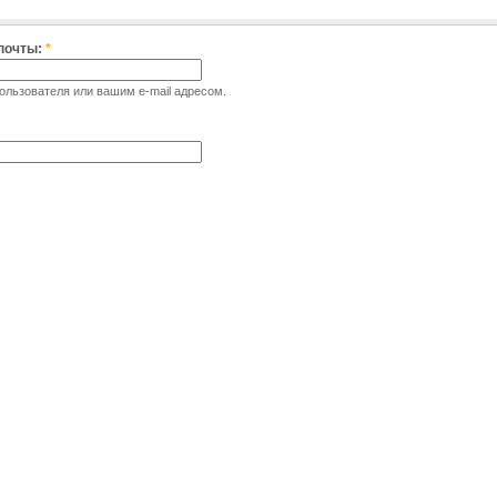
 почты:
*
льзователя или вашим e-mail адресом.