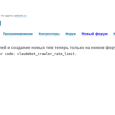
o по адресу
arduino.cc
u
Новый форум
Программирование
Контроллеры
Форум
лей и создание новых тем теперь только на новом фо