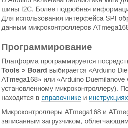
В Arduino включена библиотека Wire д
шины I2C. Более подробная информаци
Для использования интерфейса SPI обр
данным микроконтроллеров ATmega168
Программирование
Платформа программируется посредст
Tools > Board
выбирается «Arduino Diec
ATmega168» или «Arduino Duemilanove 
установленному микроконтроллеру). 
находится в
справочнике
и
инструкциях
Микроконтроллеры ATmega168 и ATmeg
записанным загрузчиком, облегчающим