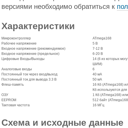
версиями необходимо обратиться к
пол
Характеристики
Микроконтроллер
ATmega168
Рабочее напряжение
5 В
Входное напряжение (рекомендуемое)
7-12 В
Входное напряжение (предельное)
6-20 В
Цифровые Входы/Выходы
14 (6 из которых мог
ШИМ)
Аналоговые входы
6
Постоянный ток через вход/выход
40 мА
Постоянный ток для вывода 3.3 В
50 мА
Флеш-память
16 Кб (ATmega168) ил
Кб используются для 
ОЗУ
1 Кб (ATmega168) или
EEPROM
512 байт (ATmega168
Тактовая частота
16 МГц
Схема и исходные данные