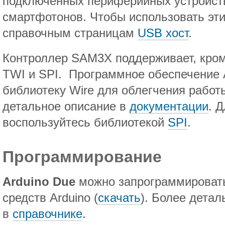
подключенных периферийных устройств
смартфотонов. Чтобы использовать эти
справочным страницам
USB хост
.
Контроллер SAM3X поддерживает, кром
TWI и SPI. Программное обеспечение A
библиотеку Wire для облегчения работ
детальное описание в
документации
. 
воспользуйтесь библиотекой
SPI
.
Программирование
Arduino Due
можно запрограммироват
средств Arduino (
скачать
). Более дета
в
справочнике
.