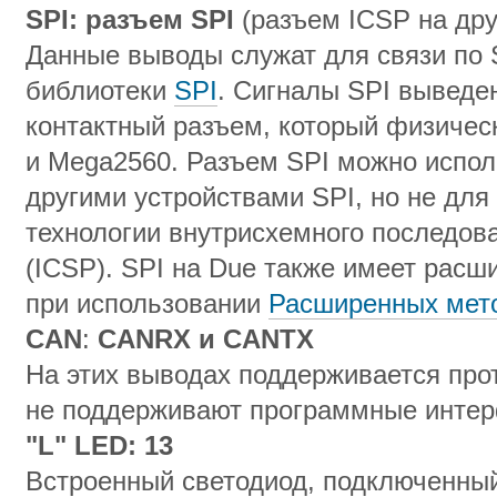
SPI
: разъем
SPI
(разъем ICSP на друг
Данные выводы служат для связи по 
библиотеки
SPI
. Сигналы SPI выведе
контактный разъем, который физичес
и Mega2560. Разъем SPI можно исполь
другими устройствами SPI, но не дл
технологии внутрисхемного последов
(ICSP). SPI на Due также имеет рас
при использовании
Расширенных мето
CAN
:
CANRX
и
CANTX
На этих выводах поддерживается прот
не поддерживают программные интерф
"
L
"
LED
: 13
Встроенный светодиод, подключенный