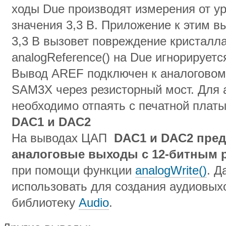
ходы Due производят измерения от у
значения 3,3 В. Приложение к этим 
3,3 В вызовет повреждение кристалл
analogReference() на Due игнорируетс
Вывод AREF подключен к аналоговом
SAM3X через резисторный мост. Для
необходимо отпаять с печатной платы
DAC
1 и
DAC
2
На выводах ЦАП
DAC
1 и
DAC
2 пре
аналоговые выходы с 12-битным
при помощи функции
analogWrite()
. 
использовать для создания аудиовыхо
библиотеку
Audio
.