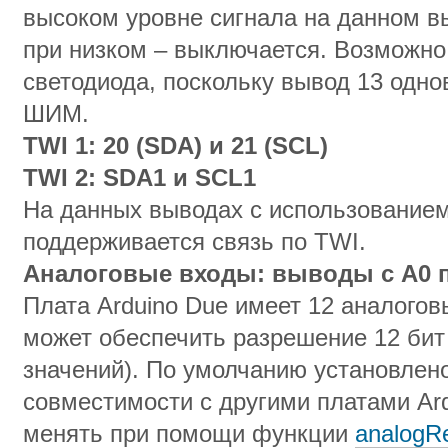
высоком уровне сигнала на данном в
при низком – выключается. Возможно
светодиода, поскольку вывод 13 одн
ШИМ.
TWI 1: 20 (SDA) и 21 (SCL)
TWI
2:
SDA
1
и
SCL
1
На данных выводах с использование
поддерживается связь по TWI.
Аналоговые входы: выводы с
A
0 
Плата Arduino Due имеет 12 аналогов
может обеспечить разрешение 12 бит 
значений). По умолчанию установлен
совместимости с другими платами Ar
менять при помощи функции
analogRe