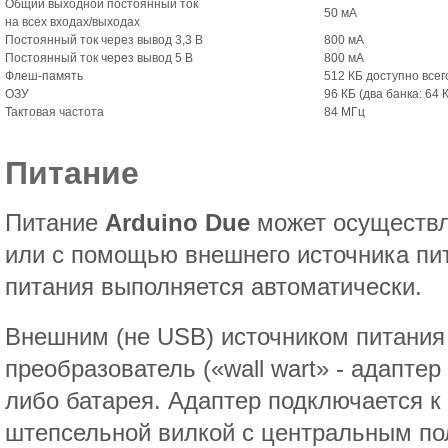
Общий выходной постоянный ток
50 мА
на всех входах/выходах
Постоянный ток через вывод 3,3 В
800 мА
Постоянный ток через вывод 5 В
800 мА
Флеш-память
512 КБ доступно все
ОЗУ
96 КБ (два банка: 64 
Тактовая частота
84 МГц
Питание
Питание
Arduino Due
может осуществл
или с помощью внешнего источника пи
питания выполняется автоматически.
Внешним (не USB) источником питания
преобразователь («wall wart» - адаптер
либо батарея. Адаптер подключается к
штепсельной вилкой с центральным по