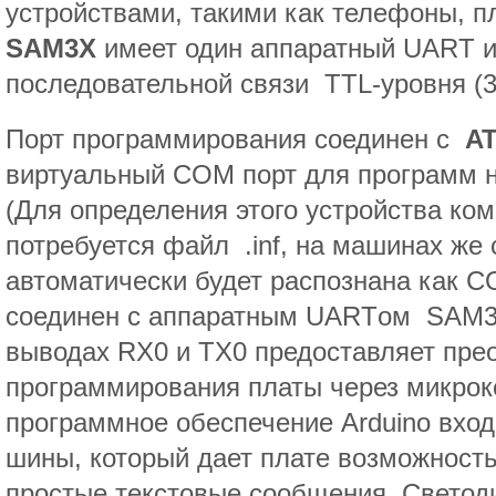
устройствами, такими как телефоны, п
SAM3X
имеет один аппаратный UART 
последовательной связи TTL-уровня (3,
Порт программирования соединен с
A
виртуальный COM порт для программ 
(Для определения этого устройства ко
потребуется файл .inf, на машинах же 
автоматически будет распознана как C
соединен с аппаратным UARTом SAM3
выводах RX0 и TX0 предоставляет прео
программирования платы через микро
программное обеспечение Arduino вхо
шины, который дает плате возможность
простые текстовые сообщения. Светоди