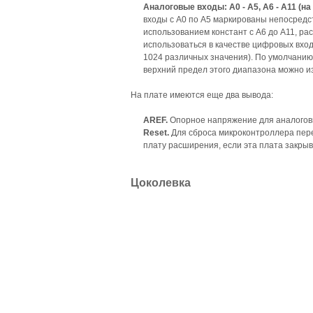
Аналоговые входы:
A
0 -
A
5,
A
6 -
A
11 (на
входы с A0 по A5 маркированы непосредст
использованием констант с A6 до A11, рас
использоваться в качестве цифровых вхо
1024 различных значения). По умолчанию 
верхний предел этого диапазона можно и
На плате имеются еще два вывода:
AREF.
Опорное напряжение для аналоговы
Reset.
Для сброса микроконтроллера перев
плату расширения, если эта плата закрыв
Цоколевка