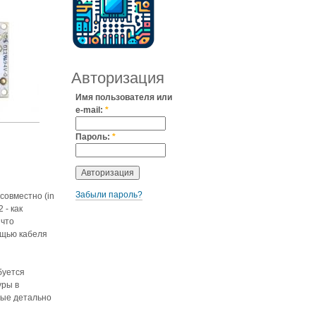
Авторизация
Имя пользователя или
e-mail:
*
Пароль:
*
Забыли пароль?
совместно (in
 - как
 что
ощью кабеля
буется
уры в
рые детально