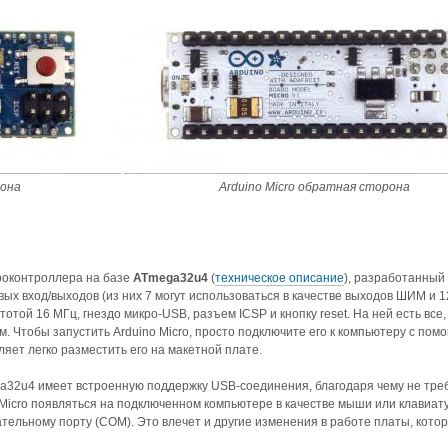
рона
Arduino Micro обратная сторона
роконтроллера на базе
ATmega32u4
(
техническое описание
), разработанный 
ых вход/выходов (из них 7 могут использоваться в качестве выходов ШИМ и 12
отой 16 МГц, гнездо микро-USB, разъем ICSP и кнопку reset. На ней есть все,
 Чтобы запустить Arduino Micro, просто подключите его к компьютеру с пом
яет легко разместить его на макетной плате.
ega32u4 имеет встроенную поддержку USB-соединения, благодаря чему не тре
Micro появляться на подключенном компьютере в качестве мыши или клавиат
тельному порту (COM). Это влечет и другие изменения в работе платы, кото