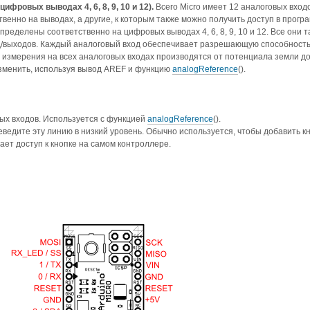
 цифровых выводах 4, 6, 8, 9, 10 и 12).
Всего Micro имеет 12 аналоговых вход
венно на выводах, а другие, к которым также можно получить доступ в прогр
пределены соответственно на цифровых выводах 4, 6, 8, 9, 10 и 12. Все они т
д/выходов. Каждый аналоговый вход обеспечивает разрешающую способность 1
измерения на всех аналоговых входах производятся от потенциала земли до 
зменить, используя вывод AREF и функцию
analogReference
().
х входов. Используется с функцией
analogReference
().
едите эту линию в низкий уровень. Обычно используется, чтобы добавить кн
ает доступ к кнопке на самом контроллере.