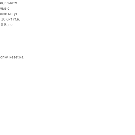
ов, причем
амме с
акже могут
0 бит (т.е.
5 В, но
опку Reset на