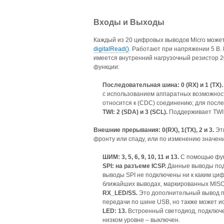
Входы и Выходы
Каждый из 20 цифровых выводов Micro может 
digitalRead()
. Работают при напряжении 5 В.
имеется внутренний нагрузочный резистор 
функции:
Последовательная шина: 0 (
RX
) и 1 (
TX
).
с использованием аппаратных возможнос
относится к (CDC) соединению; для после
TWI: 2 (SDA)
и
3 (SCL).
Поддерживает TWI
Внешние прерывания: 0(
RX
), 1(
TX
), 2 и 3
.
Эт
фронту или спаду, или по изменению значен
ШИМ
: 3, 5, 6, 9, 10, 11
и
13.
С помощью фу
SPI
: на разъеме
ICSP
.
Данные выводы под
выводы SPI не подключены ни к каким циф
ближайших выводах, маркированных MISO
RX
_
LED
/
SS.
Это дополнительный вывод по
передачи по шине USB, но также может ис
LED: 13.
Встроенный светодиод, подключе
низком уровне – выключен.