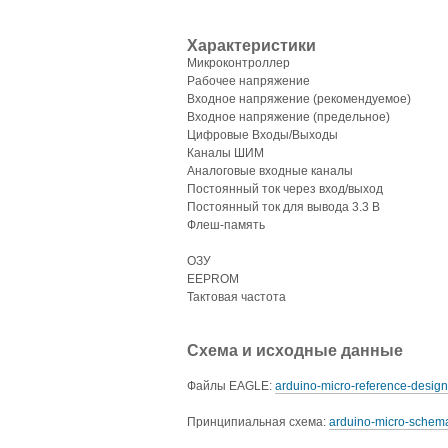
Характеристики
Микроконтроллер
Рабочее напряжение
Входное напряжение (рекомендуемое)
Входное напряжение (предельное)
Цифровые Входы/Выходы
Каналы ШИМ
Аналоговые входные каналы
Постоянный ток через вход/выход
Постоянный ток для вывода 3.3 В
Флеш-память
ОЗУ
EEPROM
Тактовая частота
Схема и исходные данные
Файлы EAGLE:
arduino-micro-reference-design
Принципиальная схема:
arduino-micro-schema