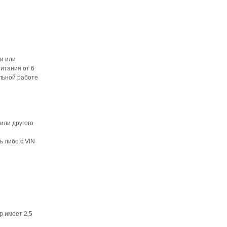
и или
питания от 6
ильной работе
или другого
 либо с VIN
р имеет 2,5