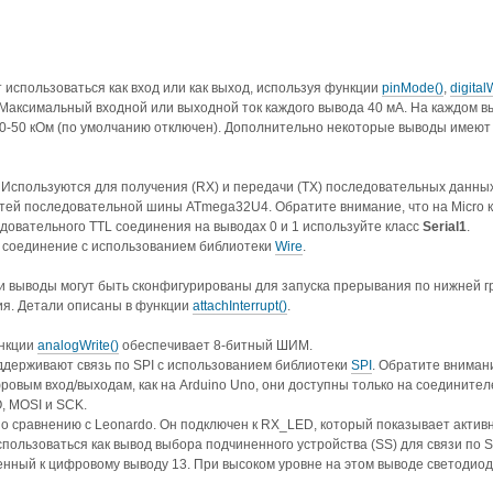
использоваться как вход или как выход, используя функции
pinMode()
,
digital
 Максимальный входной или выходной ток каждого вывода 40 мА. На каждом в
20-50 кОм (по умолчанию отключен). Дополнительно некоторые выводы имею
Используются для получения (RX) и передачи (TX) последовательных данны
тей последовательной шины ATmega32U4. Обратите внимание, что на Micro 
довательного TTL соединения на выводах 0 и 1 используйте класс
Serial
1
.
 соединение с использованием библиотеки
Wire
.
и выводы могут быть сконфигурированы для запуска прерывания по нижней г
ия. Детали описаны в функции
attachInterrupt()
.
нкции
analogWrite()
обеспечивает 8-битный ШИМ.
держивают связь по SPI с использованием библиотеки
SPI
. Обратите внимани
ровым вход/выходам, как на Arduino Uno, они доступны только на соединител
, MOSI и SCK.
 сравнению с Leonardo. Он подключен к RX_LED, который показывает актив
пользоваться как вывод выбора подчиненного устройства (SS) для связи по S
нный к цифровому выводу 13. При высоком уровне на этом выводе светодиод