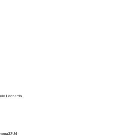
чно Leonardo.
mega32U4