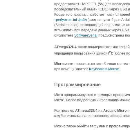
предоставляет UART TTL (5V) для последоват
последовательный обмен (CDC) через USB и
Кроме того, кристалл работает как «full s
требуется .inf файл
(смотри пункт 4 для Ard
(Serial monitor), позволяющий принимать и 
вспыхивать при передаче данных через USB 
библиотеке
SoftwareSerial
предусмотрена пос
ATmega32U4
также поддерживает интерфе
2
упрощения пользования шиной
I
C
; более п
Micro
может появляться как обычная клавиат
при помощи классов
Keyboard и Mouse
.
Программирование
Micro программируется с помощью программн
Micro". Более подробную информацию можно
Контроллер
ATmega32U4
на
Arduino Micro
п
код без использования внешнего аппаратног
Можно также обойти загрузчик и программиро