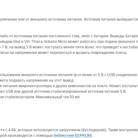
ключение или от внешнего источника питания. Источник питания выбирается
либо от источника питания постоянного тока, либо с батареи. Выводы батаре
водам Gnd и Vin. Плата Arduino Micro может работать при подаче внешнего 
 7 В, на вывод 5 В может поступать менее пяти вольт, что приведет к нестаб
илизатор напряжения может перегреться и вызвать повреждение платы.
льзовании внешнего источника питания (в отличие от 5 В с USB соединения 
жете подавать напряжение на этот вывод.
 питания микроконтроллера и других компонентов на плате. Может поступать
ез USB или другой источник стабилизированный источник питания 5 В.
ым стабилизатором. Максимальный ток 50 мА.
 с 4 КБ, которые используются загрузчиком (бутлодером)). Также контролле
торой производится с помощью
библиотеки EEPROM
).