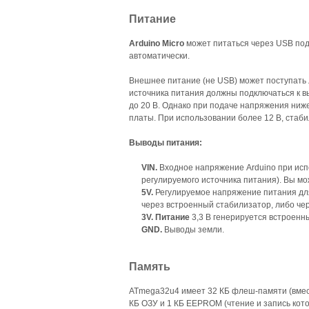
Питание
Arduino Micro
может питаться через USB под
автоматически.
Внешнее питание (не USB) может поступать 
источника питания должны подключаться к вы
до 20 В. Однако при подаче напряжения ниже
платы. При использовании более 12 В, стаб
Выводы питания:
VIN
.
Входное напряжение Arduino при испо
регулируемого источника питания). Вы мо
5
V
.
Регулируемое напряжение питания для
через встроенный стабилизатор, либо чер
3
V
. Питание
3,3 В генерируется встроенн
GND.
Выводы земли.
Память
ATmega32u4 имеет 32 КБ флеш-памяти (вместе
КБ ОЗУ и 1 КБ EEPROM (чтение и запись ко