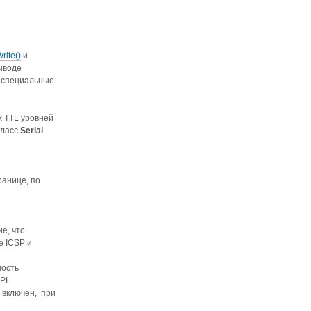
Write()
и
ыводе
т специальные
х TTL уровней
класс
Serial
ранице, по
е, что
е ICSP и
ность
PI.
 включен, при