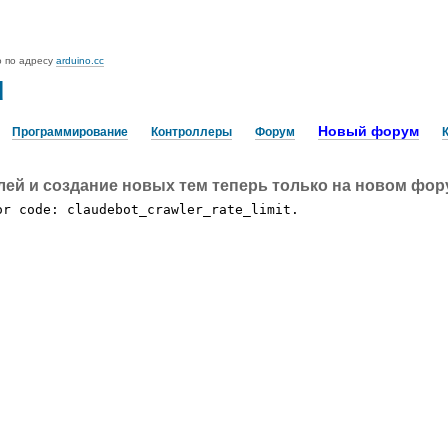
o по адресу
arduino.cc
u
Новый форум
Программирование
Контроллеры
Форум
лей и создание новых тем теперь только на новом фо