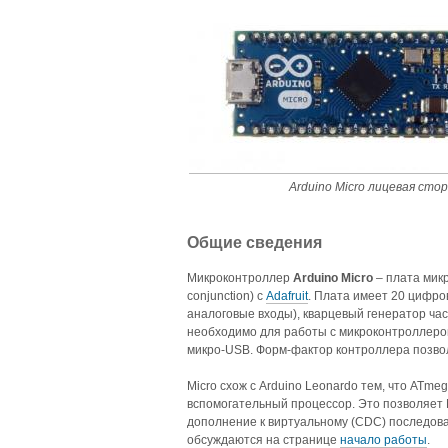
Arduino Micro лицевая сто
Общие сведения
Микроконтроллер
Arduino Micro
– плата мик
conjunction) с
Adafruit
. Плата имеет 20 цифров
аналоговые входы), кварцевый генератор част
необходимо для работы с микроконтроллером.
микро-USB. Форм-фактор контроллера позвол
Micro схож с Arduino Leonardo тем, что ATm
вспомогательный процессор. Это позволяет 
дополнение к виртуальному (CDC) последова
обсуждаются на странице
начало работы
.