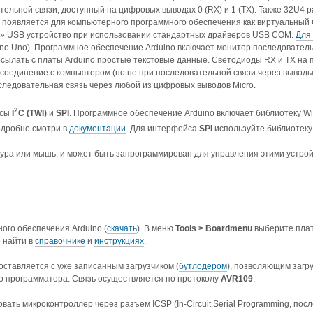
ельной связи, доступный на цифровых выводах 0 (RX) и 1 (TX). Также 32U4 
 появляется для компьютерного программного обеспечения как виртуальный
peed» USB устройство при использовании стандартных драйверов USB COM.
Для
uino Uno). Программное обеспечение Arduino включает монитор последовате
посылать с платы Arduino простые текстовые данные. Светодиоды RX и TX на 
соединение с компьютером (но не при последовательной связи через выводы 
ледовательная связь через любой из цифровых выводов Micro.
2
йсы
I
C (TWI)
и
SPI
. Программное обеспечение Arduino включает библиотеку Wi
одробно смотри в
документации
. Для интерфейса
SPI
используйте библиотек
ура или мышь, и может быть запрограммирован для управления этими устро
ого обеспечения Arduino (
скачать
). В меню
Tools > Boardmenu
выберите плат
 найти в
справочнике
и
инструкциях
.
оставляется с уже записанным загрузчиком (
бутлодером
), позволяющим загр
о программатора. Связь осуществляется по протоколу
AVR109
.
вать микроконтроллер через разъем ICSP (In-Circuit Serial Programming, по