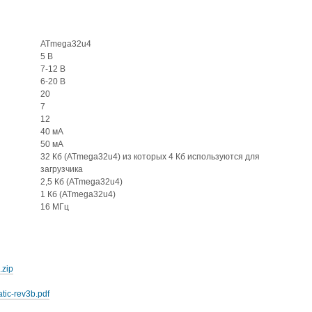
ATmega32u4
5 В
7-12 В
6-20 В
20
7
12
40 мА
50 мА
32 Кб (ATmega32u4) из которых 4 Кб используются для
загрузчика
2,5 Кб (ATmega32u4)
1 Кб (ATmega32u4)
16 МГц
.zip
tic-rev3b.pdf