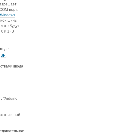
разрешает
 COM-порт.
 Windows
льной шины
плате будут
0 и 1) В
re для
у
SPI
.
йствами ввода
у "Arduino
ужать новый
следовательное