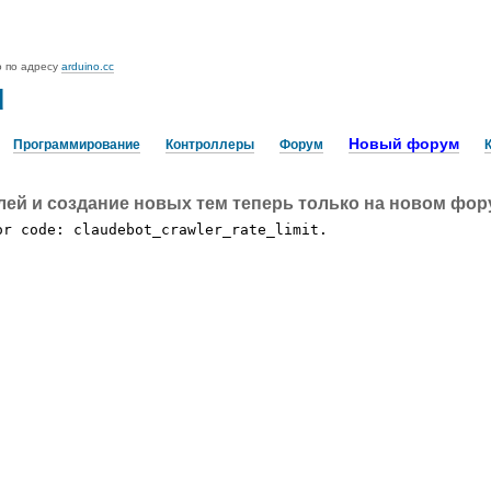
o по адресу
arduino.cc
u
Новый форум
Программирование
Контроллеры
Форум
лей и создание новых тем теперь только на новом фо