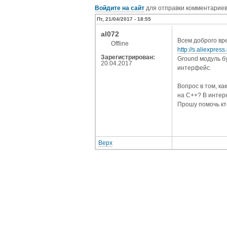
Войдите на сайт
для отправки комментарие
Пт, 21/04/2017 - 18:55
al072
Всем доброго вре
Offline
http://s.aliexpr
Зарегистрирован:
Ground модуль б
20.04.2017
интерфейс.
Вопрос в том, к
на С++? В интерн
Прошу помочь кт
Верх