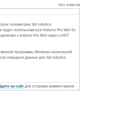
Нет ответов
азе телеметрии 3dr robotics:
 будет использоваться Arduino Pro Mini 5v.
дключён к Arduino Pro Mini через UART
бственной программы Windows написанной
ла передачи данных для 3dr robotics.
дите на сайт
для отправки комментариев