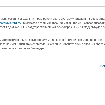
в
мени суток! Господа, планирую реализовать систему управления роботом на б
ess.com/QvmMRRvy
, в качестве платы управления моторчиками и сервоприводами
удет подключён к ПК под управлением Windows через USB, Air модуль будет по
аким образом реализовать передачу управляющей команды на Arduino из со
ете не смог найти примеров кода, каких либо библиотек или описания протоко
о чем сможет, заранее благодарю.
Вой