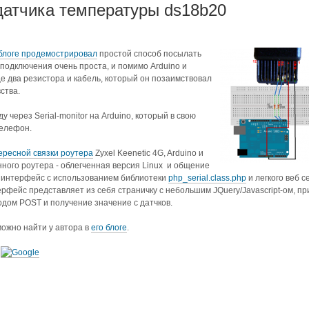
 датчика температуры ds18b20
блоге продемострировал
простой способ посылать
 подключения очень проста, и помимо Arduino и
е два резистора и кабель, который он позаимствовал
ства.
 через Serial-monitor на Arduino, который в свою
телефон.
ересной связки роутера
Zyxel Keenetic 4G, Arduino и
ного роутера - облегченная версия Linux и общение
l интерфейс с использованием библиотеки
php_serial.class.php
и легкого веб с
рфейс представляет из себя страничку с небольшим JQuery/Javascript-ом, пр
одом POST и получение значение с датчков.
можно найти у автора в
его блоге
.