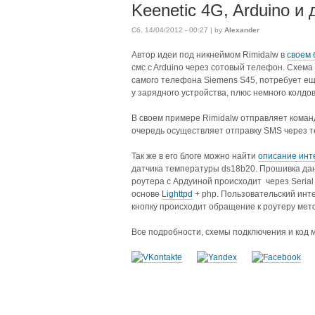
Keenetic 4G, Arduino и
Сб, 14/04/2012 - 00:27 | by
Alexander
А
втор идеи под никнеймом Rimidalw в
своем 
смс c Arduino через сотовый телефон. Схема
самого телефона Siemens S45, потребует ещ
у зарядного устройства, плюс немного колдов
В своем примере Rimidalw отправляет команду
очередь осуществляет отправку SMS через 
Так же в его блоге можно найти
описание инт
датчика температуры ds18b20. Прошивка дан
роутера с Ардуиной происходит через Seria
основе
Lighttpd
+ php. Пользовательский инте
кнопку происходит обращение к роутеру мет
Все подробности, схемы подключения и код 