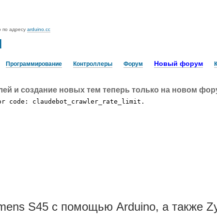
o по адресу
arduino.cc
u
Новый форум
Программирование
Контроллеры
Форум
лей и создание новых тем теперь только на новом фо
mens S45 c помощью Arduino, а также Zy