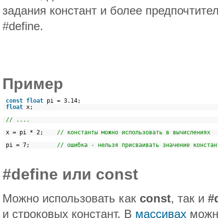
задания констант и более предпочтите
#define.
Пример
const
float
pi = 3.14;
float
x;
// ....
x = pi * 2;
// константы можно использовать в вычислениях
pi = 7;
// ошибка - нельзя присваивать значение констан
#define
или
const
Можно использовать как
const
, так и
#
и строковых констант. В
массивах
можно