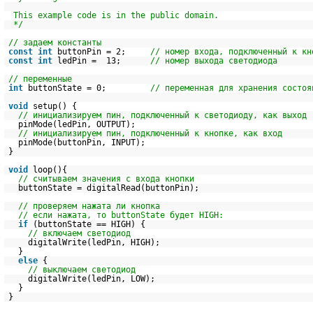
This example code is in the public domain.
*/
// задаем константы
const
int
buttonPin = 2;
// номер входа, подключенный к кн
const
int
ledPin = 13;
// номер выхода светодиода
// переменные
int
buttonState = 0;
// переменная для хранения состоя
void
setup() {
// инициализируем пин, подключенный к светодиоду, как выход
pinMode(ledPin, OUTPUT);
// инициализируем пин, подключенный к кнопке, как вход
pinMode(buttonPin, INPUT);
}
void
loop(){
// считываем значения с входа кнопки
buttonState = digitalRead(buttonPin);
// проверяем нажата ли кнопка
// если нажата, то buttonState будет HIGH:
if
(buttonState == HIGH) {
// включаем светодиод
digitalWrite(ledPin, HIGH);
}
else
{
// выключаем светодиод
digitalWrite(ledPin, LOW);
}
}