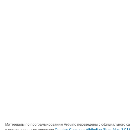
Материалы по программированию Arduino переведены с официального с
и представлены по лицензии
Creative Commons Attribution-ShareAlike 3.0 L