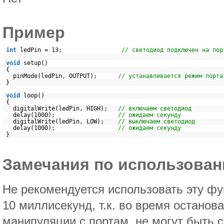
Пример
int
ledPin = 13;
// светодиод подключен на пор
void
setup()
{
pinMode(ledPin, OUTPUT);
// устанавливается режим порта
}
void
loop()
{
digitalWrite(ledPin, HIGH);
// включаем светодиод
delay(1000);
// ожидаем секунду
digitalWrite(ledPin, LOW);
// выключаем светодиод
delay(1000);
// ожидаем секунду
}
Замечания по использова
Не рекомендуется использовать эту ф
10 миллисекунд, т.к. во время останов
манипуляции с портам, не могут быть 