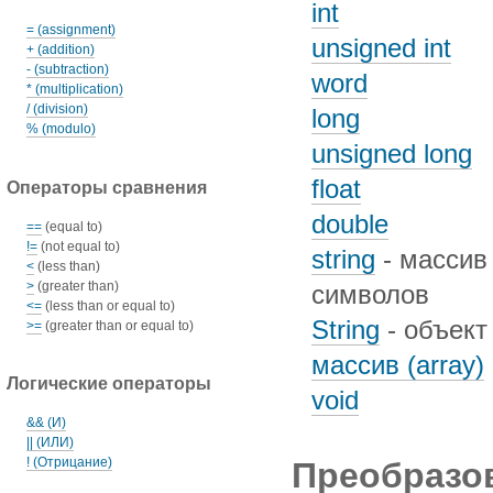
int
= (assignment)
unsigned int
+ (addition)
- (subtraction)
word
* (multiplication)
/ (division)
long
% (modulo)
unsigned long
float
Операторы сравнения
double
==
(equal to)
!=
(not equal to)
string
- массив
<
(less than)
>
(greater than)
символов
<=
(less than or equal to)
String
- объект
>=
(greater than or equal to)
массив (array)
Логические операторы
void
&& (И)
|| (ИЛИ)
! (Отрицание)
Преобразо