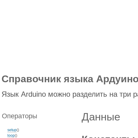
Справочник языка Ардуин
Язык Arduino можно разделить на три р
Данные
Операторы
setup
()
loop
()