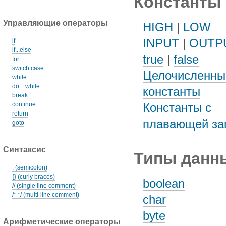
Константы
Управляющие операторы
HIGH
|
LOW
INPUT
|
OUTP
if
if...else
true
|
false
for
switch case
Целочисленны
while
do... while
константы
break
continue
Константы с
return
плавающей за
goto
Синтаксис
Типы данн
; (semicolon)
{} (curly braces)
boolean
// (single line comment)
/* */ (multi-line comment)
char
byte
Арифметические операторы