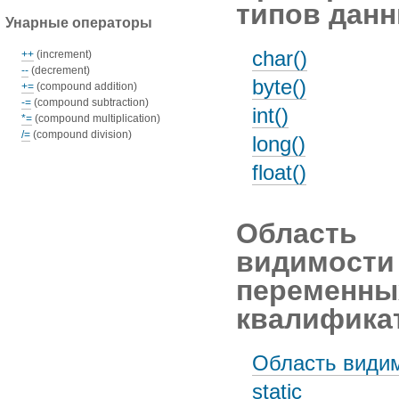
типов дан
Унарные операторы
char()
++
(increment)
--
(decrement)
byte()
+=
(compound addition)
-=
(compound subtraction)
int()
*=
(compound multiplication)
/=
(compound division)
long()
float()
Область
видимости
переменны
квалифика
Область види
static