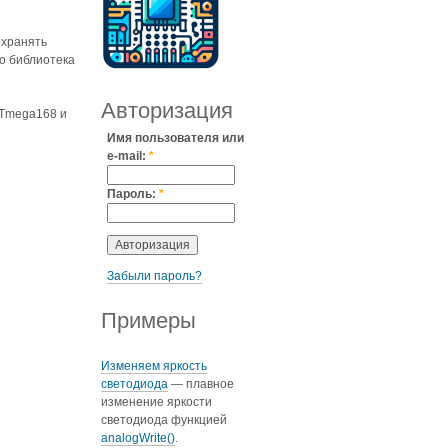
охранять
no библиотека
Авторизация
ATmega168 и
Имя пользователя или
e-mail:
*
Пароль:
*
Забыли пароль?
Примеры
Изменяем яркость
светодиода
— плавное
изменение яркости
светодиода функцией
analogWrite()
.