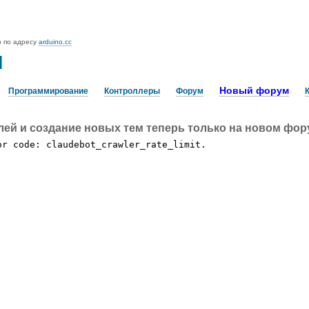
o по адресу
arduino.cc
u
Новый форум
Программирование
Контроллеры
Форум
лей и создание новых тем теперь только на новом фо