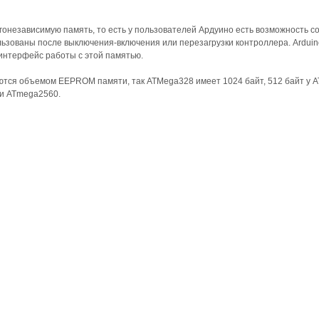
независимую память, то есть у пользователей Ардуино есть возможность с
ользованы после выключения-включения или перезагрузки контроллера. Ardui
нтерфейс работы с этой памятью.
тся объемом EEPROM памяти, так ATMega328 имеет 1024 байт, 512 байт у 
 и ATmega2560.