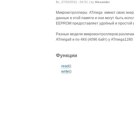
Вс, 27/03/2011 - 04:51 | by
Alexander
Микрокотроллеры ATmega имеют свою энерго
данные в этой памяти и они могут быть исп
EEPROM предоставляет удобный и простой и
Разные модели микроконтроллеров различаю
ATmega8 и по 4Кб (4096 байт) у ATmega1280
Функции
read
()
write
()