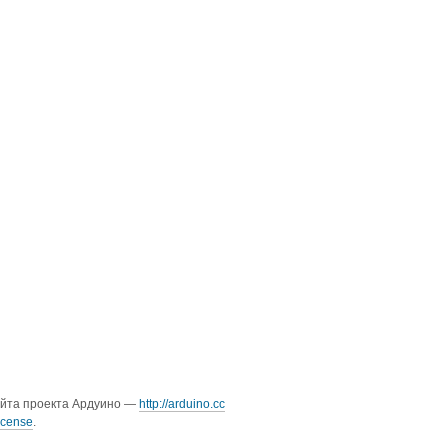
айта проекта Ардуино —
http://arduino.cc
icense
.