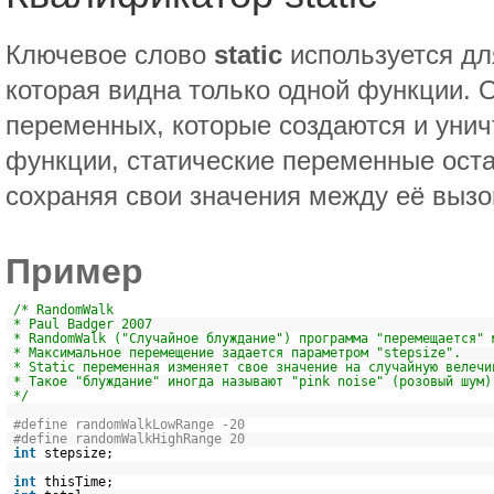
Ключевое слово
static
используется дл
которая видна только одной функции. 
переменных, которые создаются и уни
функции, статические переменные ост
сохраняя свои значения между её вызо
Пример
/* RandomWalk
* Paul Badger 2007
* RandomWalk ("Случайное блуждание") программа "перемещается" 
* Максимальное перемещение задается параметром "stepsize".
* Static переменная изменяет свое значение на случайную велечи
* Такое "блуждание" иногда называют "pink noise" (розовый шум)
*/
#define randomWalkLowRange -20
#define randomWalkHighRange 20
int
stepsize;
int
thisTime;