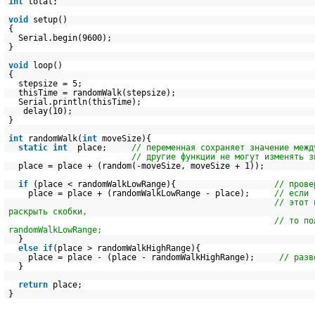
int
total;
void
setup()
{
Serial.begin(9600);
}
void
loop()
{
stepsize = 5;
thisTime = randomWalk(stepsize);
Serial.println(thisTime);
delay(10);
}
int
randomWalk(
int
moveSize){
static
int
place;
// переменная сохраняет значение межд
// другие функции не могут изменять з
place = place + (random(-moveSize, moveSize + 1));
if
(place < randomWalkLowRange){
// прове
place = place + (randomWalkLowRange - place);
// если 
// этот 
раскрыть скобки,
// то по
randomWalkLowRange;
}
else
if
(place > randomWalkHighRange){
place = place - (place - randomWalkHighRange);
// разв
}
return
place;
}