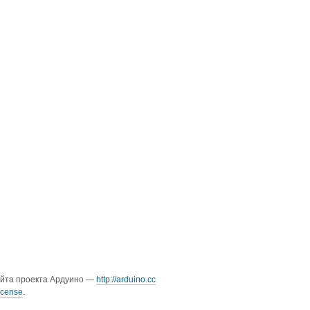
айта проекта Ардуино —
http://arduino.cc
icense
.