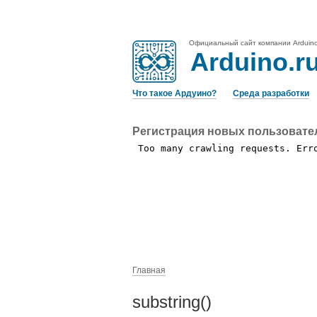
Официальный сайт компании Arduin
Arduino.r
Что такое Ардуино?
Среда разработки
Регистрация новых пользовате
Главная
substring()