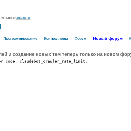
o по адресу
arduino.cc
u
Новый форум
Программирование
Контроллеры
Форум
лей и создание новых тем теперь только на новом фо