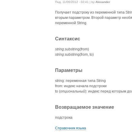
Пнд, 11/06/2012 - 02:41 | by
Alexander
Получает подстроку из переменной типа Stri
вторым параметром. Второй параметр необяз
переменной String.
Синтаксис
string
.substring(from)
string
.substring(from, to)
Параметры
string: переменная типа String
from: индекс начала подстроки
to (
опциональный
): индекс перед которым д
Возвращаемое значение
подстрока
Справочник языка