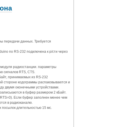
зона
ы передачи данных. Требуется
duino по RS-232 подключена к р/сти через
 модуля радиостанции. параметры
ю сигналов RTS, CTS.
байт, принимаемых из RS-232
ой стороне кодограммы распаковываются и
ду двумя оконечными устройствами.
записыаются в буфер размером 2 кБайт.
(RTS=0). Если буфер заполнен менее чем
ются в радиоканалю.
х посылок длительностью 15 мс.