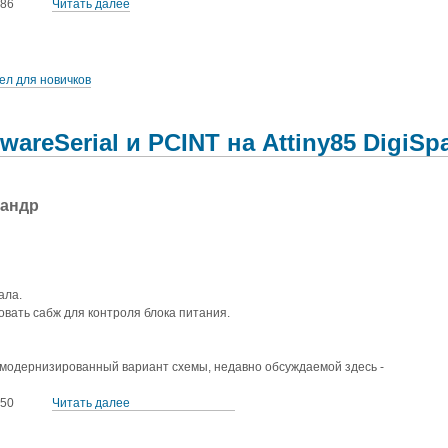
86
Читать далее
ел для новичков
twareSerial и PCINT на Attiny85 DigiSp
сандр
ала.
вать сабж для контроля блока питания.
 модернизированный вариант схемы, недавно обсуждаемой здесь -
50
Читать далее