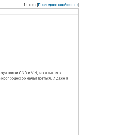
1 ответ [
Последнее сообщение
]
зуя ножки CND и VIN, как я читал в
микропроцессор начал греться. И даже я