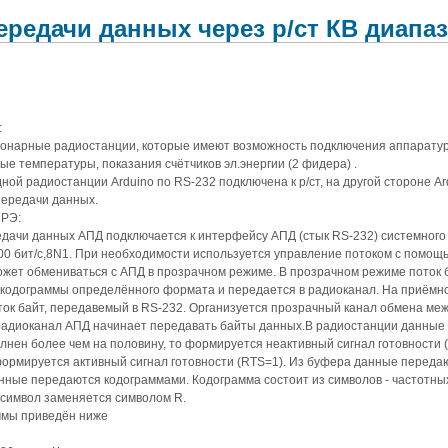
ередачи данных через р/cт КВ диапа
n
:
онарные радиостанции, которые имеют возможность подключения аппаратур
ые температуры, показания счётчиков эл.энергии (2 фидера) .
дной радиостанции Arduino по RS-232 подключена к р/ст, на другой стороне Ar
передачи данных.
 РЭ:
дачи данных АПД подключается к интерфейсу АПД (стык RS-232) системного
00 бит/с,8N1. При необходимости используется управление потоком с помощь
жет обмениваться с АПД в прозрачном режиме. В прозрачном режиме поток 
 кодограммы определённого формата и передается в радиоканал. На приёмн
ок байт, передавемый в RS-232. Организуется прозрачный канал обмена меж
радиоканал АПД начинает передавать байты данных.В радиостанции данные 
лнен более чем на половину, то формируется неактивный сигнал готовности 
 формируется активный сигнал готовности (RTS=1). Из буфера данные переда
нные передаются кодограммами. Кодограмма состоит из символов - частотны
символ заменяется символом R.
ммы приведён ниже