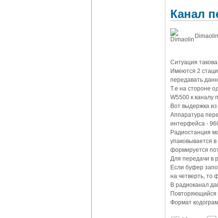
Канал п
Dimaoli
Ситуация такова
Имеются 2 стаци
передавать данн
Т.е на стороне о
W5500 к каналу 
Вот выдержка из
Аппаратура пере
интерфейса - 96
Радиостанция мо
упаковывается в
формируется пот
Для передачи в 
Если буфер запо
на четверть, то
В радиоканал да
Повторяющийся 
Формат кодогра