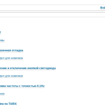
Вой
?
емы
троенная отладка
дел для новичков
ение и отключение кнопкой светодиода
дел для новичков
овка частоты с точностью 0.1Hz
ние
no по TX/RX