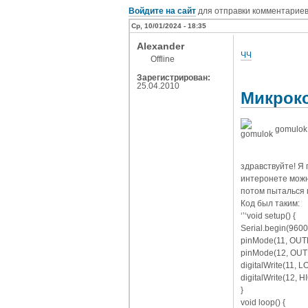
Войдите на сайт
для отправки комментарие
Ср, 10/01/2024 - 18:35
Alexander
ЧЧ
Offline
Зарегистрирован:
25.04.2010
Микроко
gomulok
здравствуйте! Я 
интеронете можно
потом пыталься 
Код был таким:
‘’‘void setup() {
Serial.begin(9600
pinMode(11, OUT
pinMode(12, OUT
digitalWrite(11, L
digitalWrite(12, H
}
void loop() {