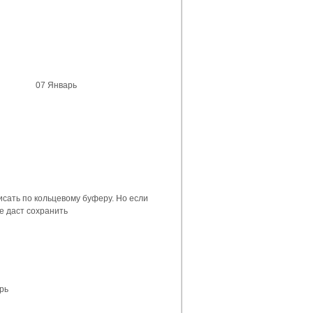
07 Январь
исать по кольцевому буферу. Но если
не даст сохранить
рь