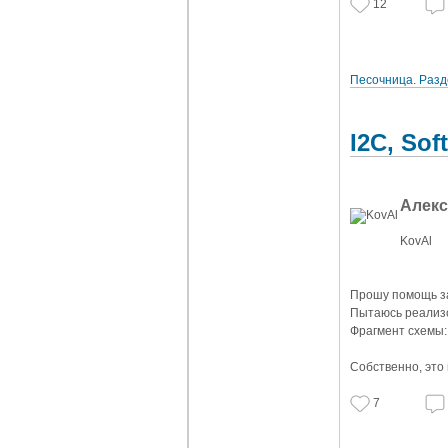
12
Песочница. Разд
I2C, Sof
Алек
KovAl
Прошу помощь з
Пытаюсь реализо
Фрагмент схемы:
Собственно, это
7