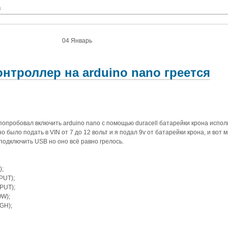
в
04 Январь
нтроллер на arduino nano греется
попробовал включить arduino nano с помощью duracell батарейки крона исполь
 было подать в VIN от 7 до 12 вольт и я подал 9v от батарейки крона, и вот 
подключить USB но оно всё равно грелось.
);
PUT);
PUT);
OW);
IGH);