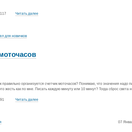
117
Читать далее
ел для новичков
моточасов
ак правильно организуется счетчик моточасов? Понимаю, что значения надо п
это жесть как по мне. Писать каждую минуту или 10 минут? Тогда сброс света 
91
Читать далее
я
07 Янва