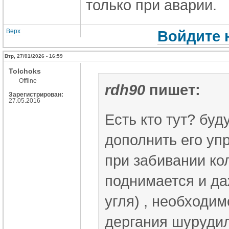
только при аварии.
Верх
Войдите 
Втр, 27/01/2026 - 16:59
Tolchoks
Offline
rdh90
пишет:
Зарегистрирован:
27.05.2016
Есть кто тут? буд
дополнить его уп
при забивании ко
поднимается и да
угля) , необходи
дергания шурудил