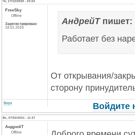
Чт, 17/12/2020 - 23:24
FreeSky
Offline
АндрейT
пишет:
Зарегистрирован:
18.01.2016
Работает без нар
От открывания/закр
сторону принудитель
Верх
Войдите 
Вс, 07/02/2021 - 11:37
АндрейT
Доброго времени сут
Offline