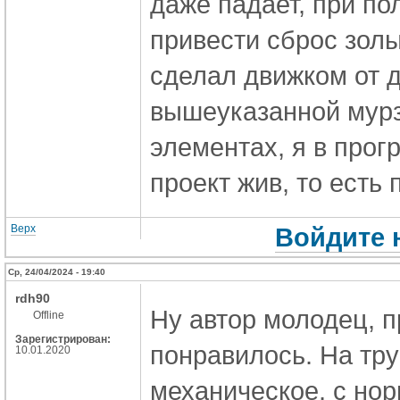
даже падает, при по
привести сброс золы
сделал движком от д
вышеуказанной мурзи
элементах, я в прог
проект жив, то есть
Верх
Войдите 
Ср, 24/04/2024 - 19:40
rdh90
Ну автор молодец, п
Offline
Зарегистрирован:
понравилось. На тр
10.01.2020
механическое, с но