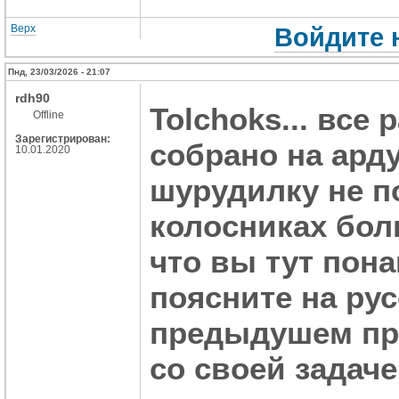
Верх
Войдите 
Пнд, 23/03/2026 - 21:07
rdh90
Tolchoks... все 
Offline
Зарегистрирован:
собрано на арду
10.01.2020
шурудилку не п
колосниках боль
что вы тут пона
поясните на рус
предыдушем про
со своей задаче