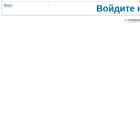
Верх
Войдите 
« перва