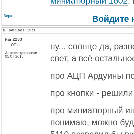
миниатюрный 1602
.
Верх
Войдите 
Вс, 10/04/2016 - 13:52
karl2233
ну... солнце да, раз
Offline
Зарегистрирован:
свет, а всё остально
05.07.2015
про АЦП Ардуины пон
про кнопки - решили
про миниатюрный инд
понимаю, можно буд