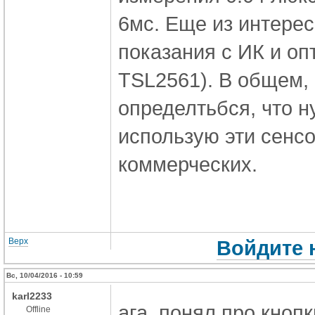
6мс. Еще из интерес
показания с ИК и опт
TSL2561). В общем, 
определтьбся, что н
использую эти сенс
коммерческих.
Верх
Войдите 
Вс, 10/04/2016 - 10:59
karl2233
ага, понял про кнопк
Offline