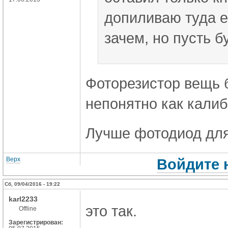
допиливаю туда е
зачем, но пусть бу
Фоторезистор вещь 
непонятно как калиб
Лучше фотодиод для
Верх
Войдите 
Сб, 09/04/2016 - 19:22
karl2233
это так.
Offline
Зарегистрирован: