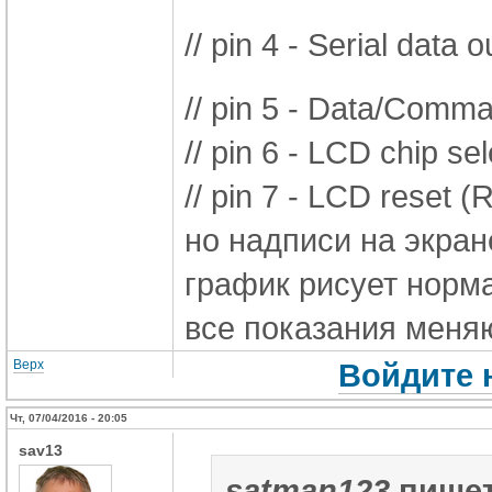
// pin 4 - Serial data 
// pin 5 - Data/Comma
// pin 6 - LCD chip se
// pin 7 - LCD reset (
но надписи на экране
график рисует норм
все показания меняю
Верх
Войдите 
Чт, 07/04/2016 - 20:05
sav13
satman123
пишет