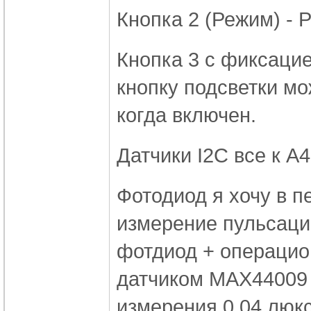
Кнопка 2 (Режим) - P
Кнопка 3 с фиксацие
кнопку подсветки мож
когда включен.
Датчики I2C все к A4
Фотодиод я хочу в п
измерение пульсаций
фотдиод + операцио
датчиком MAX44009 
измерения 0.04 люк