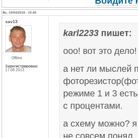
Войдите 
Вс, 10/04/2016 - 10:45
sav13
karl2233
пишет:
ооо! вот это дело
Offline
а нет ли мыслей 
Зарегистрирован:
17.06.2013
фоторезистор(фот
режиме 1 и 3 есть
с процентами.
а схему можно? я
не совсем понял 