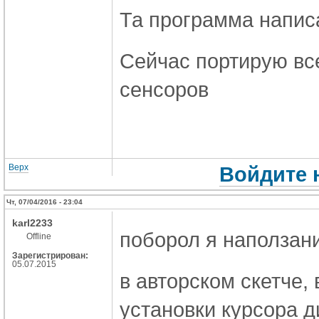
Та программа написа
Сейчас портирую все
сенсоров
Верх
Войдите 
Чт, 07/04/2016 - 23:04
karl2233
поборол я наползан
Offline
Зарегистрирован:
05.07.2015
в авторском скетче,
установки курсора д