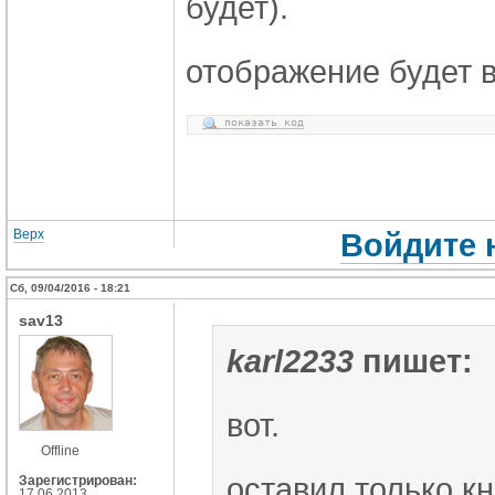
будет).
отображение будет в
показать код
Верх
Войдите 
Сб, 09/04/2016 - 18:21
sav13
karl2233
пишет:
вот.
Offline
оставил только к
Зарегистрирован:
17.06.2013