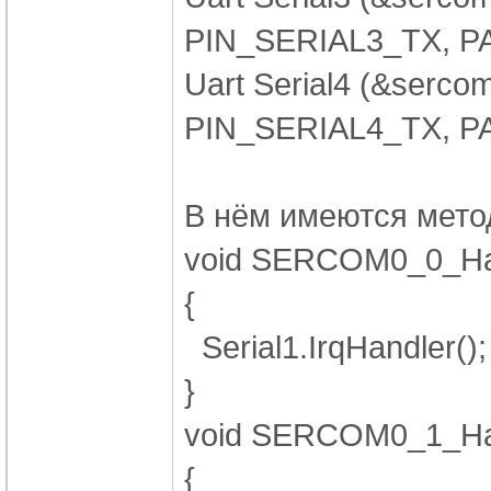
PIN_SERIAL3_TX, P
Uart Serial4 (&serc
PIN_SERIAL4_TX, P
В нём имеются мето
void SERCOM0_0_Han
{
Serial1.IrqHandler();
}
void SERCOM0_1_Han
{