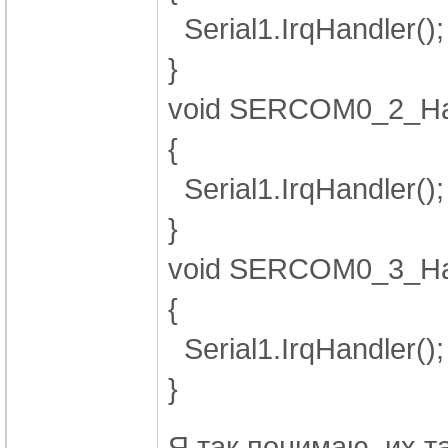
Serial1.IrqHandler();
}
void SERCOM0_2_Han
{
Serial1.IrqHandler();
}
void SERCOM0_3_Han
{
Serial1.IrqHandler();
}
Я так понимаю, их т