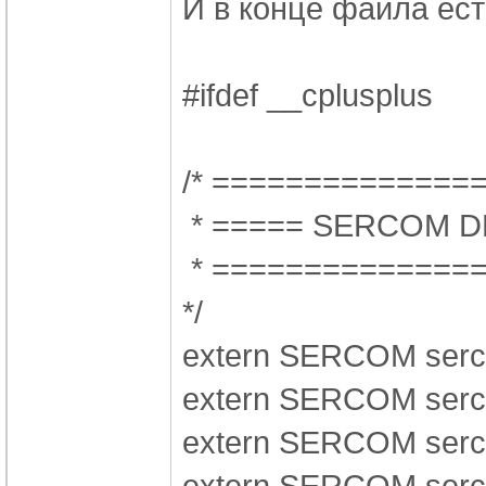
И в конце файла ест
#ifdef __cplusplus
/*
==============
*
===== SERCOM D
*
==============
*/
extern SERCOM ser
extern SERCOM ser
extern SERCOM ser
extern SERCOM ser