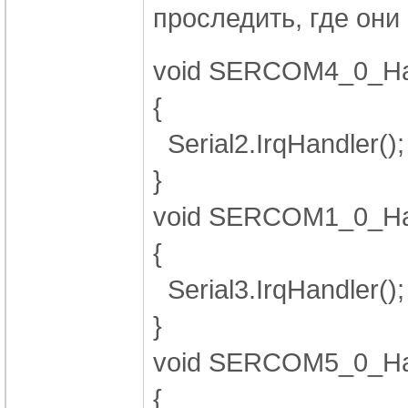
проследить, где они
void SERCOM4_0_Han
{
Serial2.IrqHandler();
}
void SERCOM1_0_Han
{
Serial3.IrqHandler();
}
void SERCOM5_0_Han
{