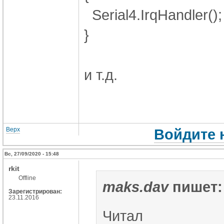
Serial4.IrqHandler();
}
и т.д.
Верх
Войдите 
Вс, 27/09/2020 - 15:48
rkit
Offline
maks.dav
пишет:
Зарегистрирован:
23.11.2016
Читал