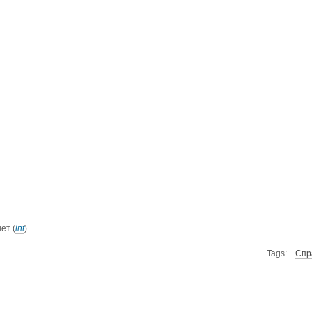
ет (
int
)
Tags:
Спр