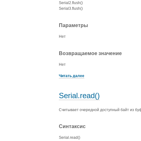
Serial2.flush()
Serial3.flush()
Параметры
Нет
Возвращаемое значение
Нет
Читать далее
Serial.read()
Cчитывает очередной доступный байт из бу
Синтаксис
Serial.read()