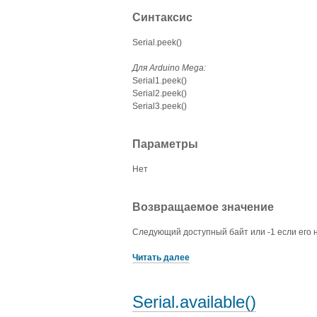
Синтаксис
Serial.peek()
Для Arduino Mega:
Serial1.peek()
Serial2.peek()
Serial3.peek()
Параметры
Нет
Возвращаемое значение
Следующий доступный байт или -1 если его н
Читать далее
Serial.available()