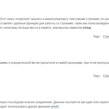
 Этот класс позволяет хранить и манипулировать текстовыми строками, по ср
тавляет удобные функции для работы со строками, такие как поиск вхождения
т несколько больше места в памяти, чем массив символов
string
.
Tags:
Спр
мы к определенной метке-указателю в самой программе, при этом пропуска
Tags:
Спр
через последовательное соединение. Данные послаются как один или серия 
ледует использовать другую функцию
print
().