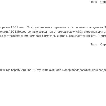
Tags:
Спр
рт как ASCII текст. Эта функция может принимать различные типы данных. 
лами ASCII. Вещественные выводятся с помощью двух ASCII символов, для ц
л с соответствующим номером. Симоволы и строки отсылаются как есть. Прим
Tags:
Спр
ых (до версии Arduino 1.0 функция очищала буфер последовательного соед