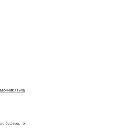
авочник языка
го буфера. То