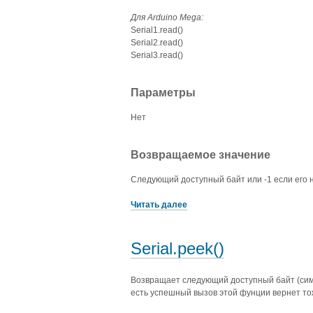
Для Arduino Mega:
Serial1.read()
Serial2.read()
Serial3.read()
Параметры
Нет
Возвращаемое значение
Следующий доступный байт или -1 если его н
Читать далее
Serial.peek()
Возвращает следующий доступный байт (симв
есть успешный вызов этой фунции вернет то