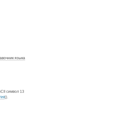
авочник языка
CII символ 13
rint
().