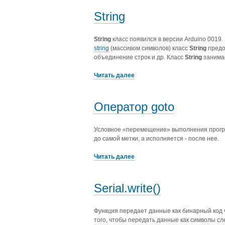
String
String
класс появился в версии Arduino 0019.
string
(массивом символов) класс
String
предос
объединение строк и др. Класс
String
занимае
Читать далее
Оператор goto
Условное «перемещение» выполнения програм
до самой метки, а исполняется - после нее.
Читать далее
Serial.write()
Функция передает данные как бинарный код 
того, чтобы передать данные как символы с