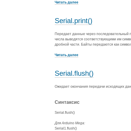
Читать далее
Serial.print()
Передает данные через последовательный по
числа выводятся соответствующими им симво
дробной части. Байты передаются как симво
Читать далее
Serial.flush()
Ожидает окончания передачи исходящих данн
Синтаксис
Serial.flush()
Для Arduino Mega:
Serial1.flush()