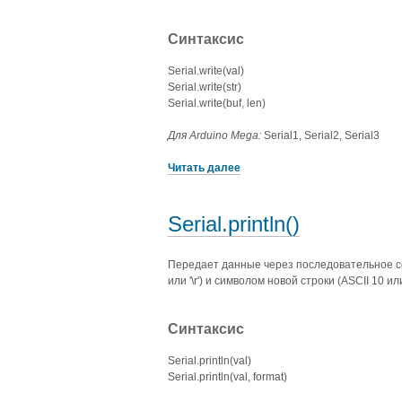
Синтаксис
Serial.write(val)
Serial.write(str)
Serial.write(buf, len)
Для Arduino Mega:
Serial1, Serial2, Serial3
Читать далее
Serial.println()
Передает данные через последовательное со
или '\r') и символом новой строки (ASCII 10 и
Синтаксис
Serial.println(val)
Serial.println(val, format)