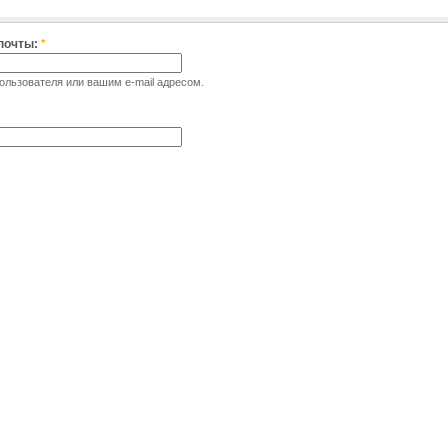
 почты:
*
льзователя или вашим e-mail адресом.