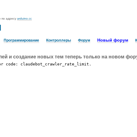
o по адресу
arduino.cc
u
Новый форум
Программирование
Контроллеры
Форум
лей и создание новых тем теперь только на новом фо