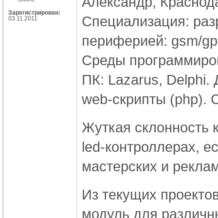
Александр, Краснод
Зарегистрирован:
Специализация: разр
03.11.2011
периферией: gsm/gprs,
Среды программирова
ПК: Lazarus, Delphi.
web-скрипты (php). С
Жуткая склонность 
led-контроллерах, е
мастерских и реклам
Из текущих проекто
модуль для различн