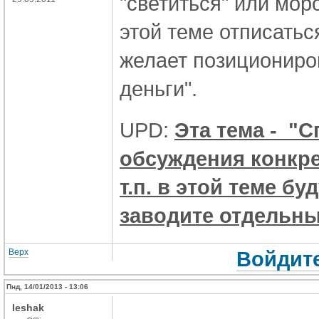
"светиться" или мор
этой теме отписаться
желает позициониров
деньги".
UPD:
Эта тема - "
обсуждения конкре
т.п. в этой теме б
заводите отдельн
Верх
Войдите
Пнд, 14/01/2013 - 13:06
leshak