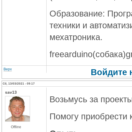
Образование: Прог
техники и автоматиз
мехатроника.
freearduino(собака)g
Верх
Войдите 
Сб, 13/03/2021 - 09:17
sav13
Возьмусь за проект
Помогу приобрести 
Offline