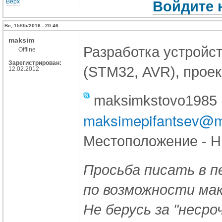
Верх
Войдите 
Вс, 15/05/2016 - 20:46
maksim
Разработка устройс
Offline
Зарегистрирован:
(STM32,
AVR
), прое
12.02.2012
maksimkstovo1985
maksimepifantsev@ma
Местоположение - Н
Просьба писать в п
по возможности мак
Не берусь за "несро