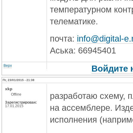
температурном конт
телематике.
почта:
info@digital-e.
Аська: 66945401
Верх
Войдите 
Пт, 23/01/2015 - 21:38
xkp
разработаю схему, пл
Offline
Зарегистрирован:
на ассемблере. Изде
17.01.2015
исполнения (наприме