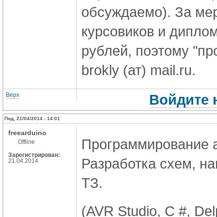
обсуждаемо). За мер
курсовиков и диплом
рублей, поэтому "пр
brokly (ат) mail.ru.
Верх
Войдите 
Пнд, 21/04/2014 - 14:01
freearduino
Программирование a
Offline
Зарегистрирован:
Разработка схем, н
21.04.2014
ТЗ.
(AVR Studio, C #, Del