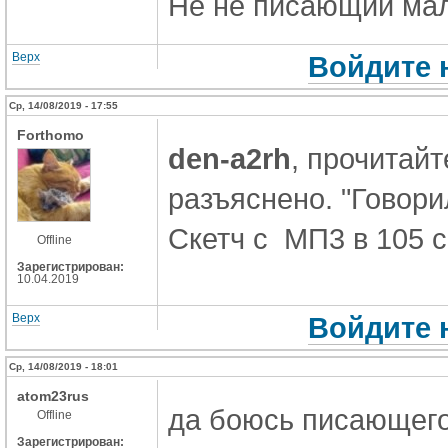
Нe не писающий маль
Верх
Войдите 
Ср, 14/08/2019 - 17:55
Forthomo
den-a2rh
, прочитай
разъяснено. "Говори
Скетч с МП3 в 105 
Offline
Зарегистрирован:
10.04.2019
Верх
Войдите 
Ср, 14/08/2019 - 18:01
atom23rus
да боюсь писающего
Offline
Зарегистрирован: