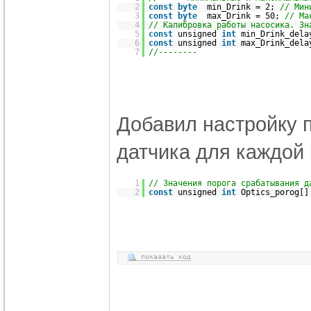
2
const
byte
min_Drink = 2;
// Мин
3
const
byte
max_Drink = 50;
// Ма
4
// Калибровка работы насосика. Зн
5
const
unsigned
int
min_Drink_dela
6
const
unsigned
int
max_Drink_dela
7
//--------
Добавил настройку 
датчика для каждой
1
// Значения порога срабатывания д
2
const
unsigned
int
Optics_porog[]
показать код