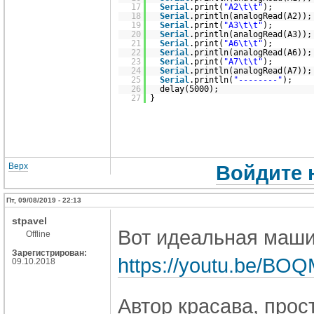
17
Serial
.print(
"A2\t\t"
);
18
Serial
.println(analogRead(A2));
19
Serial
.print(
"A3\t\t"
);
20
Serial
.println(analogRead(A3));
21
Serial
.print(
"A6\t\t"
);
22
Serial
.println(analogRead(A6));
23
Serial
.print(
"A7\t\t"
);
24
Serial
.println(analogRead(A7));
25
Serial
.println(
"--------"
);
26
delay(5000);
27
}
Верх
Войдите 
Пт, 09/08/2019 - 22:13
stpavel
Вот идеальная маши
Offline
Зарегистрирован:
https://youtu.be/BO
09.10.2018
Автор красава, прос