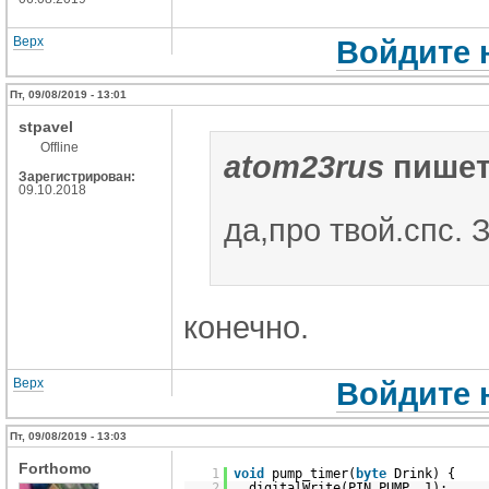
Верх
Войдите 
Пт, 09/08/2019 - 13:01
stpavel
Offline
atom23rus
пишет
Зарегистрирован:
09.10.2018
да,про твой.спс.
конечно.
Верх
Войдите 
Пт, 09/08/2019 - 13:03
Forthomo
1
void
pump_timer(
byte
Drink) {
2
digitalWrite(PIN_PUMP, 1);