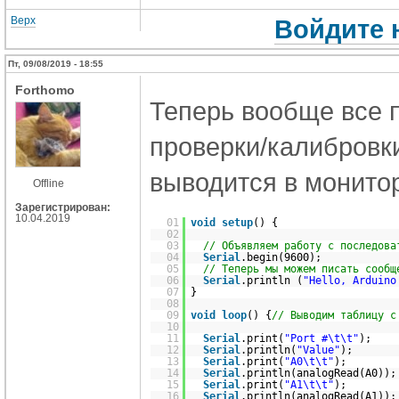
Верх
Войдите 
Пт, 09/08/2019 - 18:55
Forthomo
Теперь вообще все п
проверки/калибровки 
выводится в монитор
Offline
Зарегистрирован:
10.04.2019
01
void
setup
() {
02
03
// Объявляем работу с последова
04
Serial
.begin(9600);
05
// Теперь мы можем писать сообщ
06
Serial
.println (
"Hello, Arduino
07
}
08
09
void
loop
() {
// Выводим таблицу с
10
11
Serial
.print(
"Port #\t\t"
);
12
Serial
.println(
"Value"
);
13
Serial
.print(
"A0\t\t"
);
14
Serial
.println(analogRead(A0));
15
Serial
.print(
"A1\t\t"
);
16
Serial
.println(analogRead(A1));