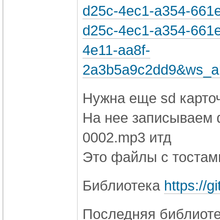
d25c-4ec1-a354-661
d25c-4ec1-a354-661e
4e11-aa8f-
2a3b5a9c2dd9&ws_ab
Нужна еще sd карто
На нее записываем 
0002.mp3 итд
Это файлы с тостам
Библиотека
https://
​Последняя библиоте