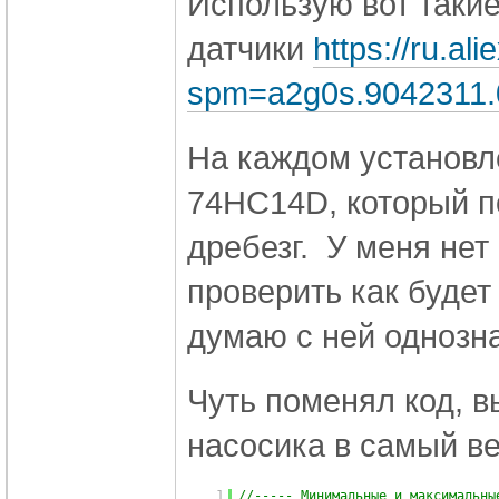
Использую вот таки
датчики
https://ru.a
spm=a2g0s.9042311.
На каждом установл
74HC14D, который п
дребезг. У меня не
проверить как будет
думаю с ней однозн
Чуть поменял код, в
насосика в самый в
1
//----- Минимальные и максимальны