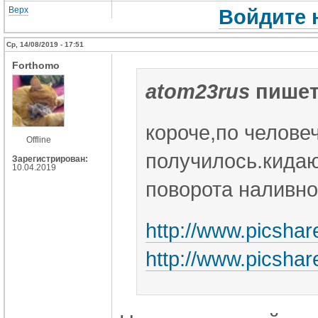
Верх
Войдите 
Ср, 14/08/2019 - 17:51
Forthomo
atom23rus
пишет
короче,по человеч
Offline
получилось.кидаю
Зарегистрирован:
10.04.2019
поворота наливно
http://www.picshar
http://www.picshar