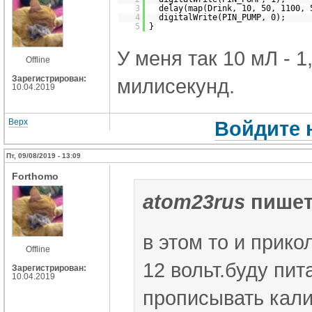
3
delay(map(Drink, 10, 50, 1100, 
4
digitalWrite(PIN_PUMP, 0);
5
}
У меня так 10 мЛ - 1
Offline
Зарегистрирован:
милисекунд.
10.04.2019
Верх
Войдите 
Пт, 09/08/2019 - 13:09
Forthomo
atom23rus
пишет
в этом то и прико
Offline
12 вольт.буду пита
Зарегистрирован:
10.04.2019
прописывать кали