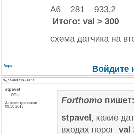
A6 281 933,2
Итого: val > 300
схема датчика на вт
Верх
Войдите 
Пт, 09/08/2019 - 16:12
stpavel
Offline
Forthomo
пишет
Зарегистрирован:
09.10.2018
stpavel
, какие да
входах порог
val