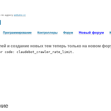
o по адресу
arduino.cc
u
Новый форум
Программирование
Контроллеры
Форум
лей и создание новых тем теперь только на новом фо
ние