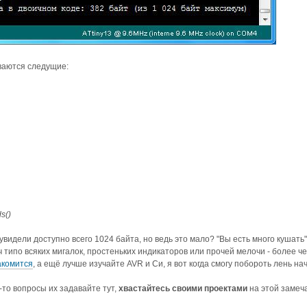
аются следущие:
s()
увидели доступно всего 1024 байта, но ведь это мало? "Вы есть много кушат
 типо всяких мигалок, простеньких индикаторов или прочей мелочи - более ч
акомится
, а ещё лучше изучайте AVR и Cи, я вот когда смогу побороть лень нач
-то вопросы их задавайте тут,
хвастайтесь своими проектами
на этой замеча