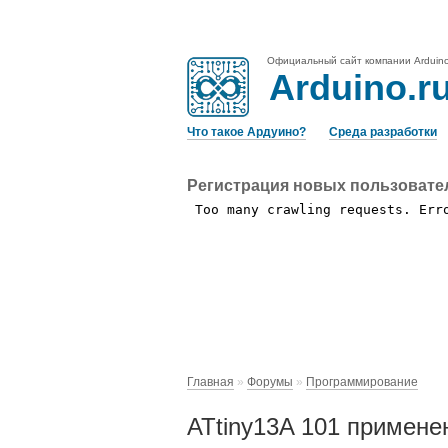
Официальный сайт компании Arduin
Arduino.r
Что такое Ардуино?
Среда разработки
Регистрация новых пользовате
Главная
»
Форумы
»
Программирование
ATtiny13A 101 примене