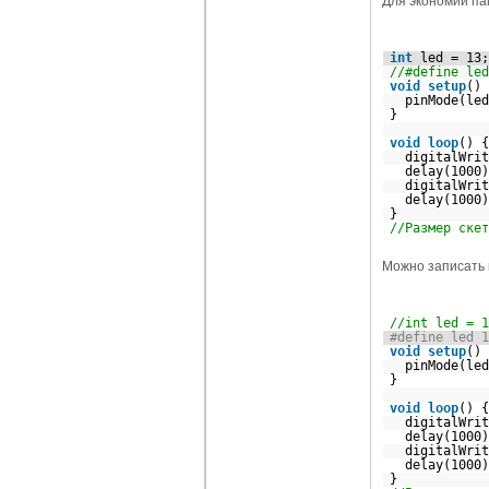
Для экономии па
int
led = 13;
//#define led
void
setup
pinMode(l
}
void
loop
() {
digitalWr
dela
digitalWr
dela
}
//Размер скет
Можно записать 
//int led = 1
#define led 1
void
setup
pinMode(l
}
void
loop
() {
digitalWr
dela
digitalWr
dela
}