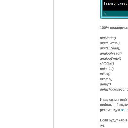
100% поддержыв
pinMode()
digitalWrite()
digitalRead()
analogRead()
analogWrite()
shiftOut()
pulseIn()
millis()
micros()
delay()
delayMicrosecond
Итак как мы ещё 
небольшой задач
рекомендую
озн
Если будут какие
же.