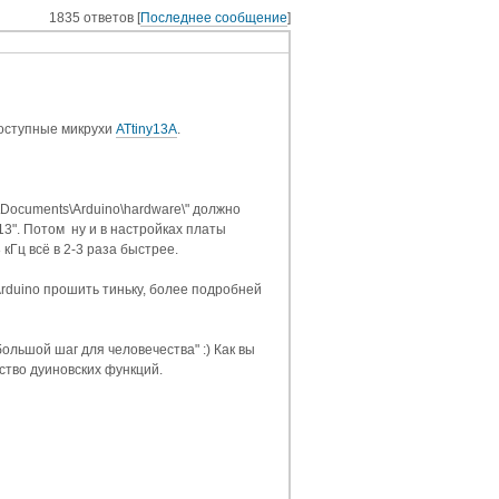
1835 ответов [
Последнее сообщение
]
доступные микрухи
ATtiny13A
.
\Documents\Arduino\hardware\" должно
13". Потом ну и в настройках платы
 кГц всё в 2-3 раза быстрее.
Arduino прошить тиньку, более подробней
большой шаг для человечества" :) Как вы
ство дуиновских функций.