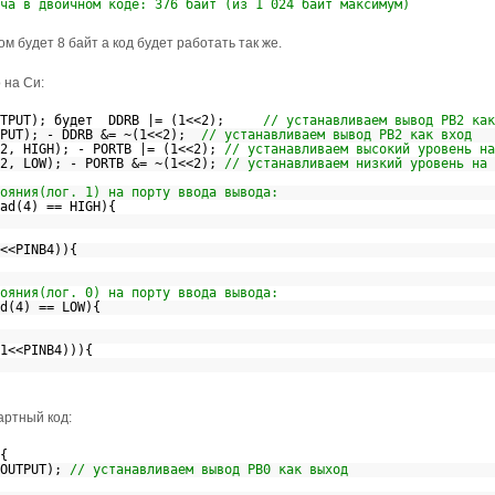
ча в двоичном коде: 376 байт (из 1 024 байт максимум)
м будет 8 байт а код будет работать так же.
 на Си:
OUTPUT); будет DDRB |= (1<<2);
// устанавливаем вывод PB2 ка
NPUT); - DDRB &= ~(1<<2);
// устанавливаем вывод PB2 как вход
(2, HIGH); - PORTB |= (1<<2);
// устанавливаем высокий ур
(2, LOW); - PORTB &= ~(1<<2);
// устанавливаем низкий уровень на 
ояния(лог. 1) на порту ввода вывода:
Read(4) == HIGH){
<<PINB4)){
ояния(лог. 0) на порту ввода вывода:
ead(4) == LOW){
1<<PINB4))){
ртный код:
() {
 OUTPUT);
// устанавливаем вывод PB0 как выход