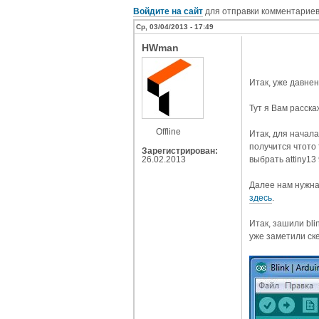
Войдите на сайт
для отправки комментарие
Ср, 03/04/2013 - 17:49
HWman
Итак, уже давне
Тут я Вам расска
Offline
Итак, для начал
получится чтото 
Зарегистрирован:
26.02.2013
выбрать attiny13
Далее нам нужна
здесь
.
Итак, зашили bli
уже заметили ск