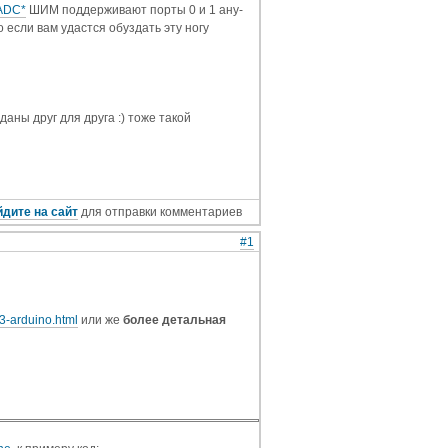
ADC*
ШИМ поддерживают порты 0 и 1 ану-
о если вам удастся обуздать эту ногу
зданы друг для друга :) тоже такой
дите на сайт
для отправки комментариев
#1
13-arduino.html
или же
более детальная