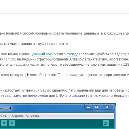
в
нько появился способ программировать маленькие, дешёвые, маложрущие и 
жу как можно зашивать дуиновские скетчи.
а нам нужно скачать
данный архив
(взято
отсюда
) положить файлы по адресу "
типо "C:\Users\Администратор\Documents\Arduino\hardware\attiny13\cores\core
 9.6 мГц, на других частотах почему то все задержки не такие как задаю, на 128
 сама микруха :) Имеете? отлично. Теперь нам нужно узнать как при помощи 
nk - работает, отлично, я Вас поздравляю, "это маленький шаг для человека и 
етч стал заметно легче ежели для UNO, это связано тем что урезаны большин