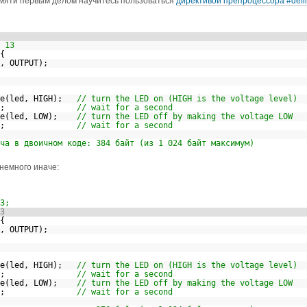
мяти первым делом научитесь пользоваться
директивой препроцессора
#defi
 13
() {
ed, OUTPUT);
ite(led, HIGH);
// turn the LED on (HIGH is the voltage level)
y(1000);
// wait for a second
ite(led, LOW);
// turn the LED off by making the voltage LOW
y(1000);
// wait for a second
ча в двоичном коде: 384 байт (из 1 024 байт максимум)
немного иначе:
3;
3
() {
ed, OUTPUT);
ite(led, HIGH);
// turn the LED on (HIGH is the voltage level)
y(1000);
// wait for a second
ite(led, LOW);
// turn the LED off by making the voltage LOW
y(1000);
// wait for a second