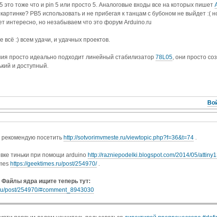
 это тоже что и pin 5 или просто 5. Аналоговые входы все на которых пишет
 картинке? PB5 использовать и не прибегая к танцам с бубоном не выйдет :( н
ет интересно, но незабываем что это форум Arduino.ru
 всё :) всем удачи, и удачных проектов.
ния просто идеально подходит линейный стабилизатор
78L05
, они просто со
кий и доступный.
Вой
 рекомендую посетить
http://sotvorimvmeste.ru/viewtopic.php?f=36&t=74
.
вке тиньки при помощи arduino
http://razniepodelki.blogspot.com/2014/05/attiny
imes
https://geektimes.ru/post/254970/
.
 Файлы ядра ищите теперь тут:
s.ru/post/254970/#comment_8943030