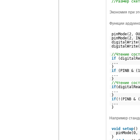
//Размер скет
Экономия при это
Функции ардуино
pinMode(2, 
pinMode(2, I
digitalWrite
digitalWrite
//Чтение сост
if
(digital
...
}
if
(PINB & (1
...
}
//Чтение сост
if
(digitalR
...
}
if
(!(PINB & (
...
}
Например станда
void
setup
pinMode(0,
}