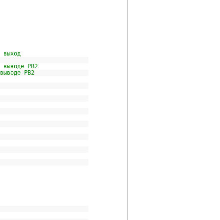
к выход
овень на выводе PB2
выводе PB2