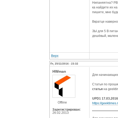
Нипаняятна? PB5
ка найдите их на
пишите, мне буд
Вкратце наверное
ЗЫ для 5 В пита
дешёвый, малень
Верх
Пт, 25/11/2016 - 23:32
HWman
Для начинающих
Статья по проши
статья
на geekt
UPD1 17.03.2016
Offline
https://geektime
Зарегистрирован:
26.02.2013