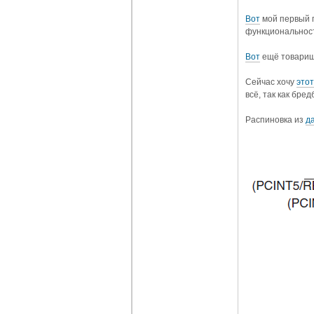
Вот
мой первый п
функциональнос
Вот
ещё товарищ
Сейчас хочу
этот
всё, так как бре
Распиновка из
д