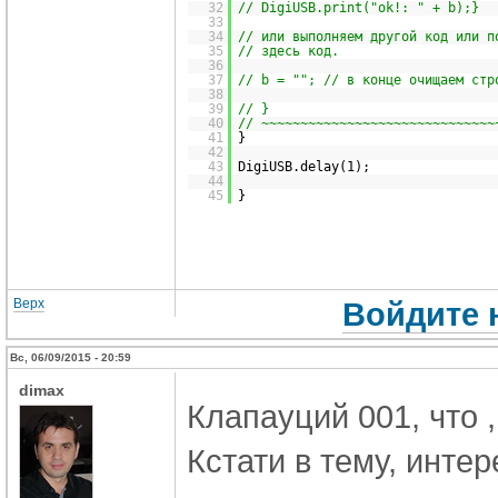
32
// DigiUSB.print("ok!: " + b);}
33
34
// или выполняем другой код или п
35
// здесь код.
36
37
// b = ""; // в конце очищаем стр
38
39
// }
40
// ~~~~~~~~~~~~~~~~~~~~~~~~~~~~~~
41
}
42
43
DigiUSB.delay(1);
44
45
}
Верх
Войдите 
Вс, 06/09/2015 - 20:59
dimax
Клапауций 001, что 
Кстати в тему, инте