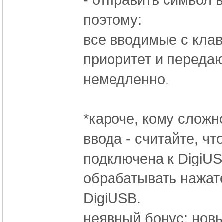
поэтому:
все вводимые с кла
приоритет и передаю
немедленно.
*кароче, кому сложн
ввода - считайте, ч
подключена к DigiU
обрабатывать нажат
DigiUSB.
неявный бонус: новы