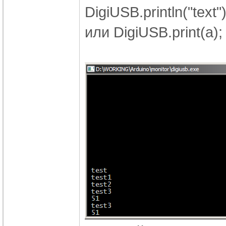
DigiUSB.println("text")
или
DigiUSB.print(a)