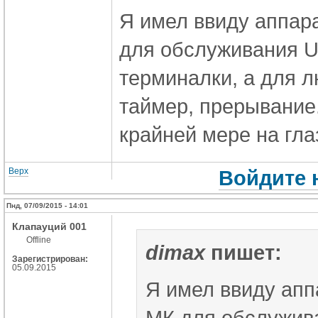
Я имел ввиду аппар
для обслуживания US
терминалки, а для 
таймер, прерывание.
крайней мере на гла
Верх
Войдите 
Пнд, 07/09/2015 - 14:01
Клапауций 001
Offline
dimax
пишет:
Зарегистрирован:
05.09.2015
Я имел ввиду апп
МК для обслужива