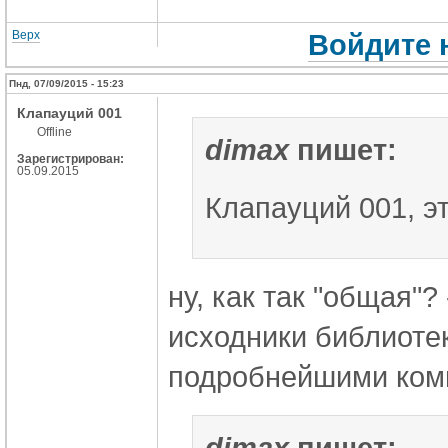
Верх
Войдите 
Пнд, 07/09/2015 - 15:23
Клапауций 001
Offline
dimax
пишет:
Зарегистрирован:
05.09.2015
Клапауций 001, 
ну, как так "общая"?
исходники
библиоте
подробнейшими ком
dimax
пишет: