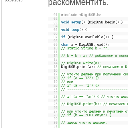
раскомментить.
05.09.2015
01
#include <DigiUSB.h>
02
03
void
setup
() {DigiUSB.begin();}
04
05
void
loop
() {
06
07
if
(DigiUSB.available()) {
08
09
char
a = DigiUSB.read();
10
// static String b = "";
11
12
// b = b + a; // добавляем в коне
13
14
// DigiUSB.write(a);
15
DigiUSB.print(a);
// печатаем в D
16
17
// что-то делаем при получении си
18
// if (a == 122) {}
19
// или
20
// if (a == 'z') {}
21
// ~~~~~~~~~~~~~~~~~~~~~~~~~~~~~~
22
23
// if (a == '\n') { // что-то дел
24
25
// DigiUSB.print(b); // печатаем 
26
27
// или что-то делаем и печатаем о
28
// if (b == "L01 on\n") {
29
30
// здесь что-то делаем.
31