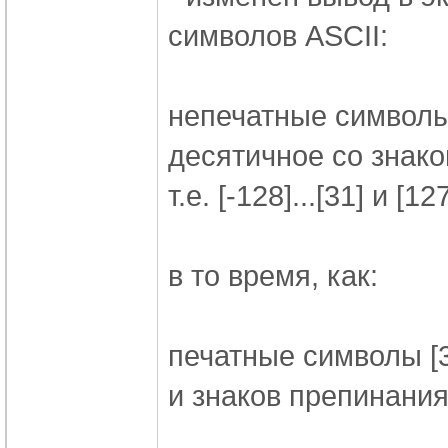
символов ASCII:
непечатные символы 
десятичное со знако
т.е. [-128]...[31] и [127
в то время, как:
печатные символы [3
и знаков препинания