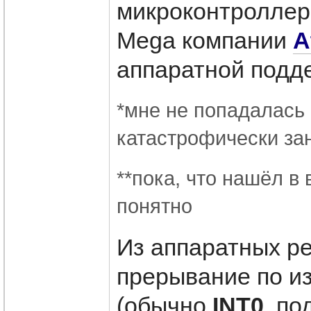
микроконтролле
Mega компании
A
аппаратной подд
*мне не попадалась
катастрофически за
**пока, что нашёл в 
понятно
Из аппаратных ре
прерывание по и
(обычно
INT0
, п