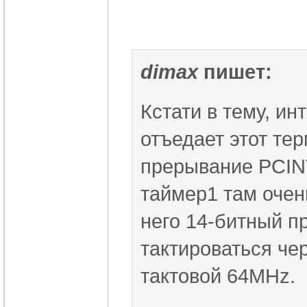
dimax
пишет:
Кстати в тему, и
отъедает этот те
прерывание PCINT
таймер1 там очень
него 14-битный п
тактироваться че
тактовой 64MHz.