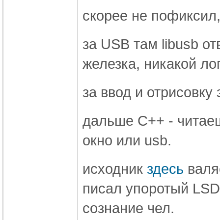
скорее не пофиксил,
за USB там libusb о
железка, никакой лог
за ввод и отрисовку
дальше C++ - читае
окно или usb.
исходник
здесь
валяе
писал упоротый LSD
сознание чел.