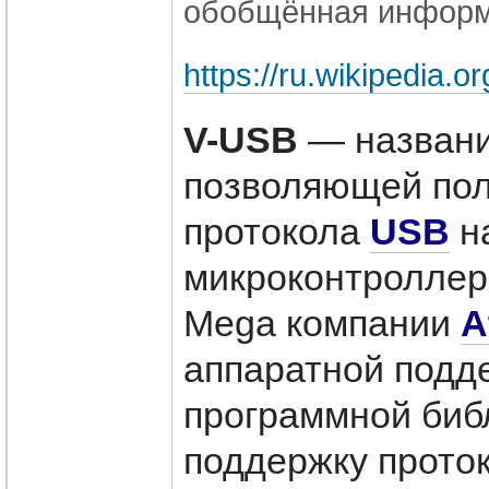
обобщённая информ
https://ru.wikipedia.o
V-USB
— названи
позволяющей пол
протокола
USB
н
микроконтролле
Mega компании
A
аппаратной подд
программной биб
поддержку прото