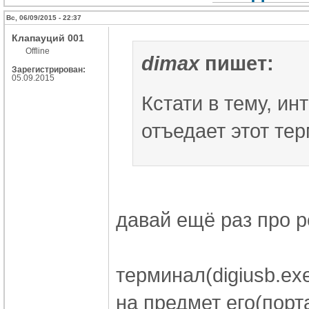
Вс, 06/09/2015 - 22:37
Клапауций 001
Offline
dimax
пишет:
Зарегистрирован:
05.09.2015
Кстати в тему, и
отъедает этот те
давай ещё раз про р
терминал(digiusb.e
на предмет его(порт