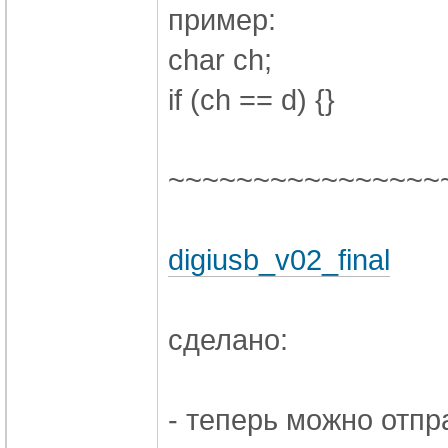
пример:
char ch;
if (ch == d) {}
~~~~~~~~~~~~~~~~
digiusb_v02_final
сделано:
- теперь можно отпр