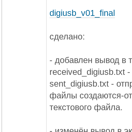
digiusb_v01_final
сделано:
- добавлен вывод в 
received_digiusb.txt 
sent_digiusb.txt - от
файлы создаются-от
текстового файла.
- изменён вывод в э