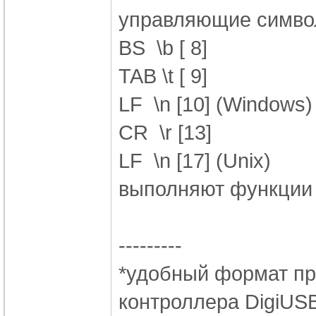
управляющие симв
BS \b [ 8]
TAB \t [ 9]
LF \n [10] (Windows)
CR \r [13]
LF \n [17] (Unix)
выполняют функции
---------
*удобный формат пр
контроллера DigiUS