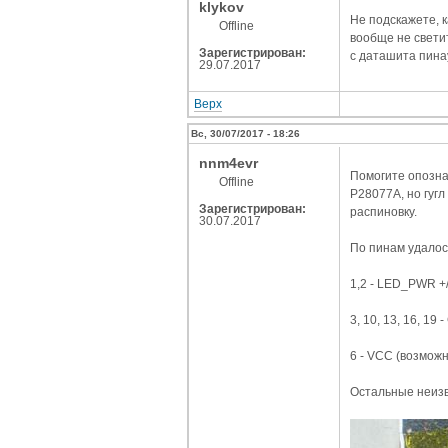
klykov
Не подскажете, к
Offline
вообще не свети
Зарегистрирован:
с даташита пина
29.07.2017
Верх
Вс, 30/07/2017 - 18:26
nnm4evr
Помогите опозна
Offline
P28077A, но гугл
Зарегистрирован:
распиновку.
30.07.2017
По пинам удалос
1,2 - LED_PWR +/
3, 10, 13, 16, 19 
6 - VCC (возможн
Остальные неиз