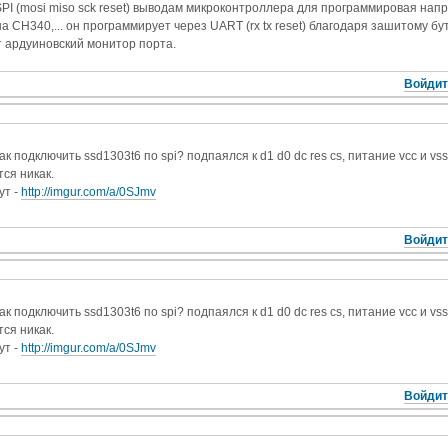
SPI (mosi miso sck reset) выводам микроконтроллера для программировая на
а CH340,... он программирует через UART (rx tx reset) благодаря зашитому бу
 ардуиновский монитор порта.
Войдит
ак подключить ssd1303t6 по spi? подпаялся к d1 d0 dc res cs, питание vcc и vs
тся никак.
ут -
http://imgur.com/a/0SJmv
Войдит
ак подключить ssd1303t6 по spi? подпаялся к d1 d0 dc res cs, питание vcc и vs
тся никак.
ут -
http://imgur.com/a/0SJmv
Войдит