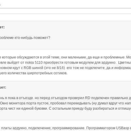
в
ет:
проблеме кто-нибудь поможет?
е которые обсуждаются в этой теме, они маленькие, да еще и проблемные. Мо
евле выйдет от nokia 5110
приобрести
готовым модулем для ардуино. Цветны
новном идут с RGB шиной (это не 8/16) его тож не подключите, да и информац
шего количества ширпотребных сотиков.
ет:
нь я пока в отъезде. но перед отъездом проверил RD подключен правильно д
Окно монитора порта пустое, пробовал перекидывать (ну думал вдруг что напу
орта чист ни единой буковки. С остальным приеду буду разбираться и отпишу
о платы ардуино, подключение, программирование. Программатором USBasp в