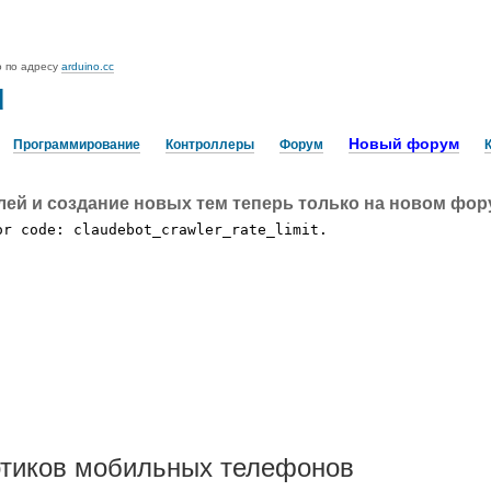
o по адресу
arduino.cc
u
Новый форум
Программирование
Контроллеры
Форум
лей и создание новых тем теперь только на новом фо
сотиков мобильных телефонов