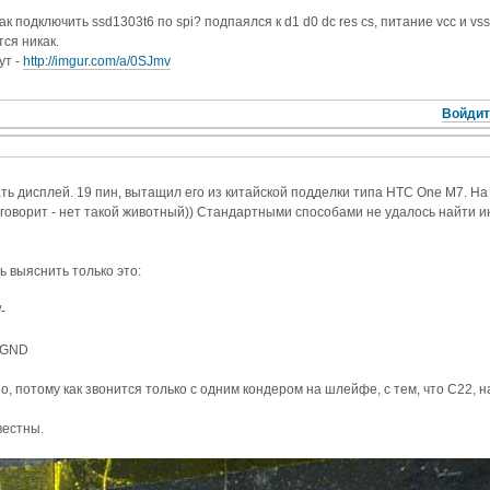
ак подключить ssd1303t6 по spi? подпаялся к d1 d0 dc res cs, питание vcc и vs
тся никак.
ут -
http://imgur.com/a/0SJmv
Войдит
ть дисплей. 19 пин, вытащил его из китайской подделки типа HTC One M7. 
 говорит - нет такой животный)) Стандартными способами не удалось найти и
ь выяснить только это:
-
- GND
о, потому как звонится только с одним кондером на шлейфе, с тем, что C22, н
вестны.