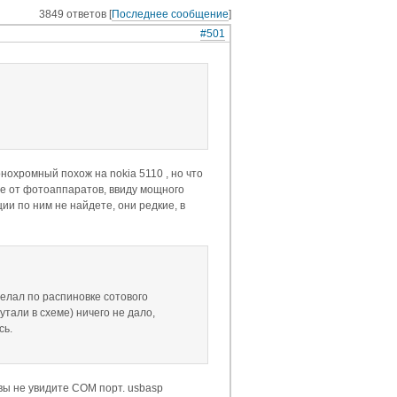
3849 ответов [
Последнее сообщение
]
#501
нохромный похож на nokia 5110 , но что
е от фотоаппаратов, ввиду мощного
ии по ним не найдете, они редкие, в
елал по распиновке сотового
тали в схеме) ничего не дало,
сь.
ы не увидите COM порт. usbasp