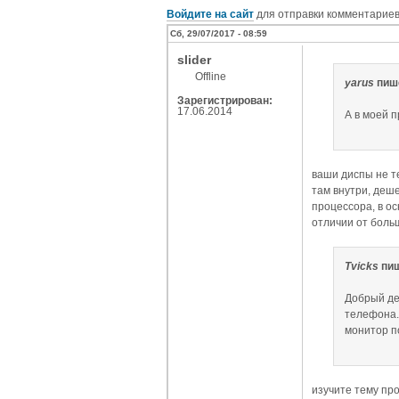
Войдите на сайт
для отправки комментарие
Сб, 29/07/2017 - 08:59
slider
Offline
yarus
пиш
Зарегистрирован:
17.06.2014
А в моей 
ваши диспы не т
там внутри, деш
процессора, в ос
отличии от боль
Tvicks
пиш
Добрый де
телефона.
монитор п
изучите тему пр