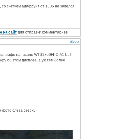
s, со скетчем адафруит от 1306 не завелся,
е на сайт
для отправки комментариев
#505
На шлейфе написано WTS1706FPC-A1 LLT-
нфу об этом дисплее, а уж тем более
а фото слева сверху)