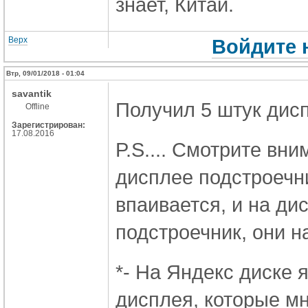
знает, Китай.
Верх
Войдите 
Втр, 09/01/2018 - 01:04
savantik
Получил 5 штук дисп
Offline
Зарегистрирован:
17.08.2016
P.S.... Смотрите вн
дисплее подстроечни
впаивается, и на ди
подстроечник, они н
*- На Яндекс диске 
дисплея, которые мн