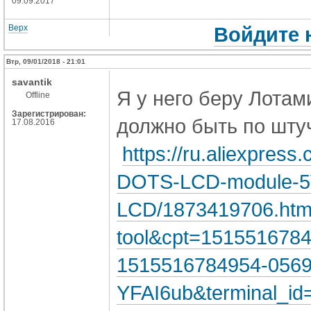
09.09.2017
Верх
Войдите 
Втр, 09/01/2018 - 21:01
savantik
Я у него беру Лотами
Offline
Зарегистрирован:
должно быть по шту
17.08.2016
https://ru.aliexpress
DOTS-LCD-module-5V
LCD/1873419706.html?
tool&cpt=151551678
1515516784954-0569
YFAI6ub&terminal_i