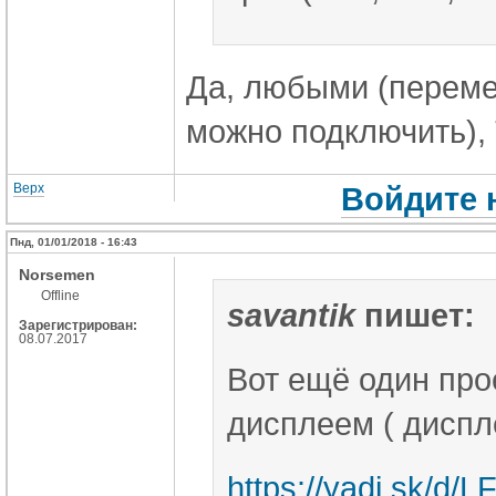
Да, любыми (переме
можно подключить),
Верх
Войдите 
Пнд, 01/01/2018 - 16:43
Norsemen
Offline
savantik
пишет:
Зарегистрирован:
08.07.2017
Вот ещё один про
дисплеем ( диспле
https://yadi.sk/