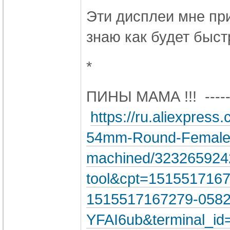
Эти дисплеи мне при
знаю как будет быст
*
ПИНЫ МАМА !!! -----
https://ru.aliexpres
54mm-Round-Female-P
machined/32326592426
tool&cpt=151551716
1515517167279-0582
YFAI6ub&terminal_i