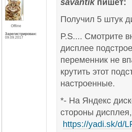
savantik
пишет:
Получил 5 штук ди
Offline
P.S.... Смотрите 
Зарегистрирован:
09.09.2017
дисплее подстрое
переменник не вп
крутить этот подс
настроенные.
*- На Яндекс дис
стороны дисплея,
https://yadi.sk/