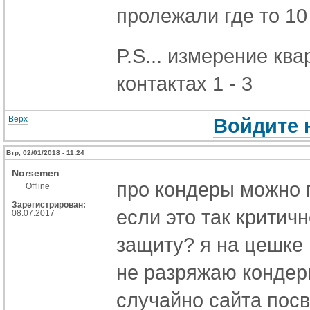
пролежали где то 10 
P.S... измерение кв
контактах 1 - 3
Верх
Войдите 
Втр, 02/01/2018 - 11:24
Norsemen
про кондеры можно п
Offline
Зарегистрирован:
если это так критич
08.07.2017
защиту? я на цешке
не разряжаю кондеры
случайно сайта пос