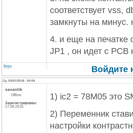
соответствует vss, d
замкнуты на минус. н
4. и еще на печатке 
JP1 , он идет с PCB
Верх
Войдите 
Ср, 03/01/2018 - 00:04
savantik
1) ic2 = 78M05 это 
Offline
Зарегистрирован:
17.08.2016
2) Переменник став
настройки контрастн