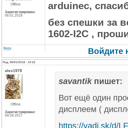
arduinec, спаси
Offline
Зарегистрирован:
06.01.2018
без спешки за в
1602-I2C , прош
Верх
Войдите 
Пнд, 08/01/2018 - 19:22
alex1978
savantik
пишет:
Вот ещё один про
Offline
дисплеем ( диспле
Зарегистрирован:
09.09.2017
https://yadi.sk/