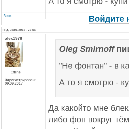
А то я смотрю - купи
Верх
Войдите 
Пнд, 08/01/2018 - 23:54
alex1978
Oleg Smirnoff
пи
"Не фонтан" - в 
Offline
А то я смотрю - ку
Зарегистрирован:
09.09.2017
Да какойто мне блек
либо фон вокруг тём