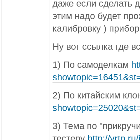
даже если сделать 
этим надо будет про
калибровку ) прибор
Ну вот ссылка где в
1) По самоделкам
ht
showtopic=16451&st
2) По китайским кл
showtopic=25020&st
3) Тема по "прикруч
тестеру
http://vrtp.