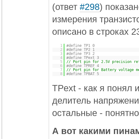
(ответ
#298
) показа
измерения транзисто
описано в строках 2
1
#define TP1 0
2
#define TP2 1
3
#define TP3 2
4
#define TPext 3
5
// Port pin for 2.5V precision re
6
#define TPREF 4
7
// Port pin for Battery voltage m
8
#define TPBAT 5
TPext - как я понял 
делитель напряжени
остальные - понятно
А вот какими пина