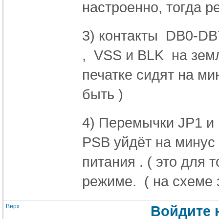
настроенно, тогда р
3) контакты DB0-DB
, VSS и BLK на земл
печатке сидят на ми
быть )
4) Перемычки JP1 и
PSB уйдёт на минус 
питания . ( это для 
режиме. ( на схеме э
Верх
Войдите 