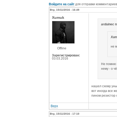
Войдите на сайт
для отправки комментарие
Втр, 15/11/2016 - 16:49
Xumuk
arduinec
п
Xum
не 
Offline
Зарегистрирован:
03.03.2016
Не помню в
нему - о ч
нашел схему уны
вот иногда все ж
пином резистор о
Верх
Втр, 15/11/2016 - 17:10