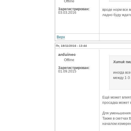
Offline
Зарегистрирован:
вроде норм все 
03.03.2016
ладно буду ждат
Верх
Пт, 18/11/2016 - 13:44
arduinec
Offline
Xumuk
пи
Зарегистрирован:
01.09.2015
иногда все
между 1-3
Ещё может влият
просадка может 
Для уменьшения 
Также в скетчах 
началом измерен