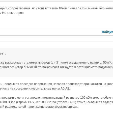
мерит, сопротивления, но стоит вставить 10ком пишет 12ком, а меньшего но
ь 1% резисторов
Войдит
шет:
 же выскакивает эта емкость между 1 и 3 пином всегда именно на них.... 50мФ,
 пином резистор обычный, то показывает как будто я потенциометр подключил.
ь небольшая просадка напряжения, которая происходит при нажатии на кнопк
влиять на соседние измерительные пины A0-A2.
просадки у меня установлен подтягивающий резистор 100 кОм вместо обычн
tt108001.ino (строка 1372) и tt108002.ino (строка 1432) стоит небольшая заде
ий радиодеталей напряжение могло восстановиться.