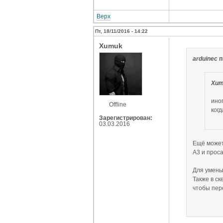
Верх
Пт, 18/11/2016 - 14:22
Xumuk
arduinec
п
Xum
иног
Offline
ког
Зарегистрирован:
03.03.2016
Ещё может
A3 и прос
Для умень
Также в ск
чтобы пер