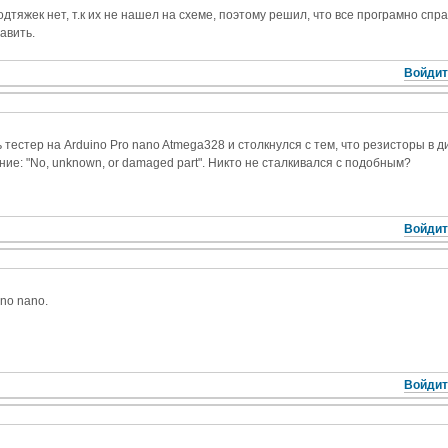
дтяжек нет, т.к их не нашел на схеме, поэтому решил, что все програмно спра
авить.
Войдит
тестер на Arduino Pro nano Atmega328 и столкнулся с тем, что резисторы в ди
ие: "No, unknown, or damaged part". Никто не сталкивался с подобным?
Войдит
no nano.
Войдит