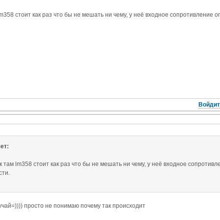
m358 стоит как раз что бы не мешать ни чему, у неё входное сопротивление ог
Войдит
ет:
 там lm358 стоит как раз что бы не мешать ни чему, у неё входное сопротивле
сти.
учай=)))) просто не понимаю почему так происходит