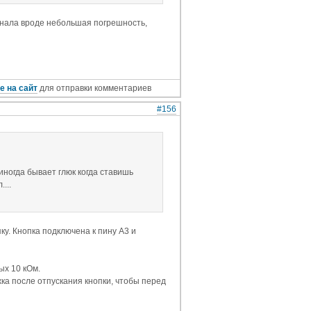
минала вроде небольшая погрешность,
е на сайт
для отправки комментариев
#156
 иногда бывает глюк когда ставишь
...
у. Кнопка подключена к пину A3 и
ых 10 кОм.
ржка после отпускания кнопки, чтобы перед