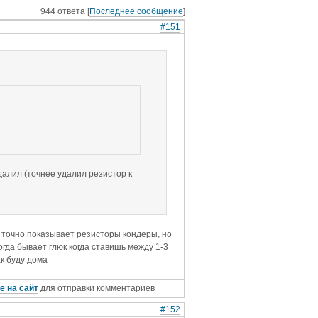
944 ответа [
Последнее сообщение
]
#151
далил (точнее удалил резистор к
и точно показывает резисторы кондеры, но
ногда бывает глюк когда ставишь между 1-3
ак буду дома
е на сайт
для отправки комментариев
#152