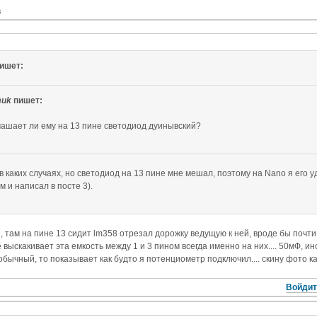
в
ишет:
uk
пишет:
машает ли ему на 13 пине светодиод дуинывский?
 каких случаях, но светодиод на 13 пине мне мешал, поэтому на Nano я его у
ём и написал в посте 3).
, там на пине 13 сидит lm358 отрезал дорожку ведущую к ней, вроде бы почт
е выскакивает эта емкость между 1 и 3 пином всегда именно на них.... 50мФ, и
бычный, то показывает как будто я потенциометр подключил.... скину фото к
Войдит