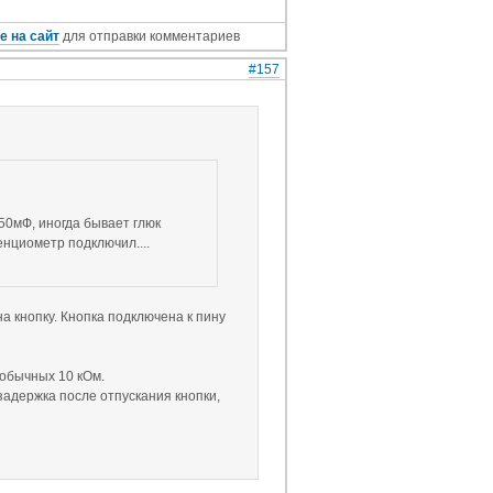
е на сайт
для отправки комментариев
#157
 50мФ, иногда бывает глюк
енциометр подключил....
 кнопку. Кнопка подключена к пину
обычных 10 кОм.
я задержка после отпускания кнопки,