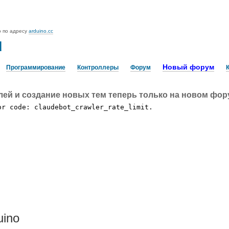
o по адресу
arduino.cc
u
Новый форум
Программирование
Контроллеры
Форум
лей и создание новых тем теперь только на новом фо
uino