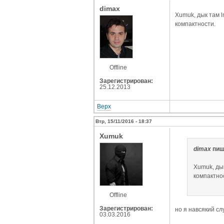
dimax
Xumuk, дык там l
компактности.
Offline
Зарегистрирован:
25.12.2013
Верх
Втр, 15/11/2016 - 18:37
Xumuk
dimax
пиш
Xumuk, дык
компактно
Offline
Зарегистрирован:
но я навсякий сл
03.03.2016