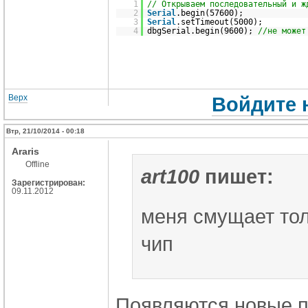
1
// Открываем последовательный и ж
2
Serial
.begin(57600);
3
Serial
.setTimeout(5000);
4
dbgSerial.begin(9600);
//не может
Верх
Войдите 
Втр, 21/10/2014 - 00:18
Araris
Offline
art100
пишет:
Зарегистрирован:
09.11.2012
меня смущает то
чип
Появляются новые 