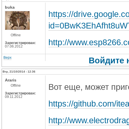
buka
https://drive.google.
id=0BwK3EhAfht8uW
Offline
http://www.esp8266.
Зарегистрирован:
07.06.2012
Верх
Войдите 
Втр, 21/10/2014 - 12:36
Araris
Вот еще, может приг
Offline
Зарегистрирован:
09.11.2012
https://github.com/i
http://www.electrodr