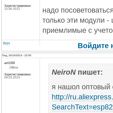
Зарегистрирован:
надо посоветоватьс
15.06.2013
только эти модули -
приемлимые с учето
Верх
Войдите 
Пнд, 20/10/2014 - 23:55
art100
Offline
NeiroN
пишет:
Зарегистрирован:
09.03.2014
я нашол оптовый 
http://ru.aliexpre
SearchText=esp8