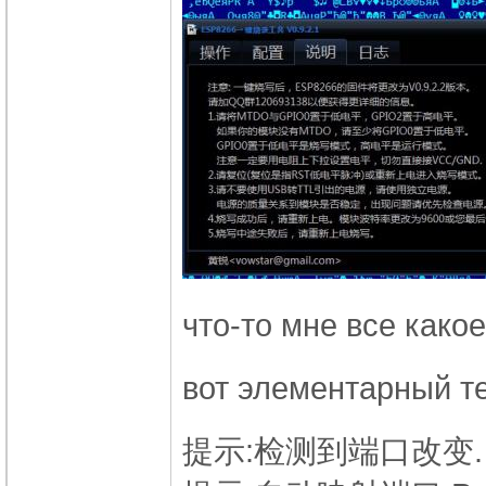
что-то мне все како
вот элементарный т
提示:检测到端口改变.