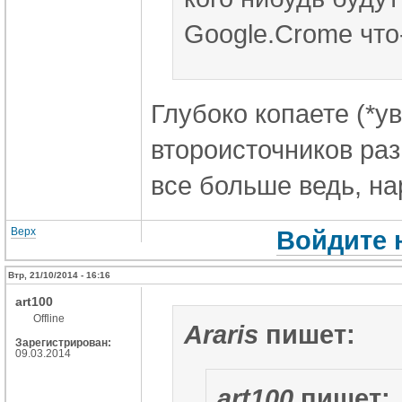
Google.Crome что
Глубоко копаете (*у
второисточников раз
все больше ведь, на
Верх
Войдите 
Втр, 21/10/2014 - 16:16
art100
Offline
Araris
пишет:
Зарегистрирован:
09.03.2014
art100
пишет: