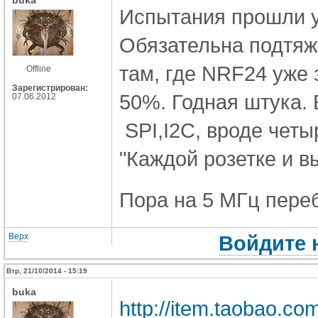
buka
Испытания прошли у
Обязательна подтяж
там, где NRF24 уже 
Offline
Зарегистрирован:
50%. Годная штука. 
07.06.2012
SPI,I2C, вроде чет
"Каждой розетке и вы
Пора на 5 МГц пере
Верх
Войдите 
Втр, 21/10/2014 - 15:19
buka
http://item.taobao.c