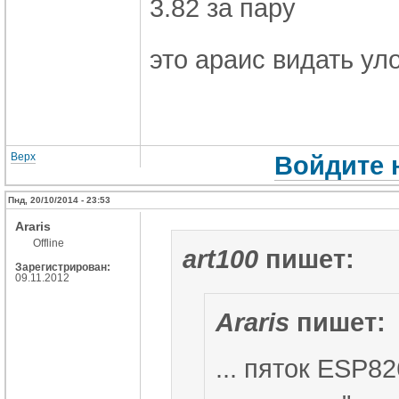
3.82 за пару
это араис видать уло
Верх
Войдите 
Пнд, 20/10/2014 - 23:53
Araris
Offline
art100
пишет:
Зарегистрирован:
09.11.2012
Araris
пишет:
...
пяток ESP826