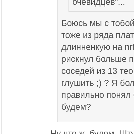
очевидцев"...
Боюсь мы с тобой
тоже из ряда плат
длинненкую на nr
рискнул больше п
соседей из 13 тео
глушить ;) ? Я бо
правильно понял 
будем?
Ну что ж, будем. Шт