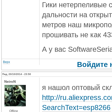
Гики нетерпеливые 
дальности на открыт
метров наш микропо
прошивать не как 43
А у вас
SoftwareSeri
Верх
Войдите 
Пнд, 20/10/2014 - 23:50
NeiroN
я нашол оптовый ск
http://ru.aliexpress.
SearchText=esp8266
Offline