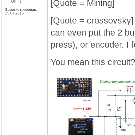
[Quote = Mining]
Offline
Зарегистрирован:
25.07.2016
[Quote = crossovsky]
can even put the 2 but
press), or encoder.
I 
You mean this circuit