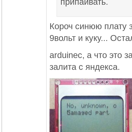
припаивать.
Короч синюю плату 
9вольт и куку... Оста
arduinec, а что это
залита с яндекса.