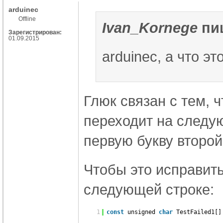
arduinec
Offline
Ivan_Kornege
пи
Зарегистрирован:
01.09.2015
arduinec, а что э
Глюк связан с тем, 
переходит на следу
первую букву второй
Чтобы это исправит
следующей строке:
1
const
unsigned
char
TestFailed1[