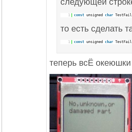
следующей строк
1
const
unsigned
char
TestFai
то есть сделать та
1
const
unsigned
char
TestFai
теперь всЁ океюшки 