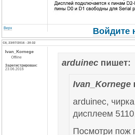
Верх
Войдите 
Сб, 23/07/2016 - 20:32
Ivan_Kornege
Offline
arduinec
пишет:
Зарегистрирован:
23.06.2016
Ivan_Kornege
arduinec, чирк
дисплеем 5110
Посмотри пож 