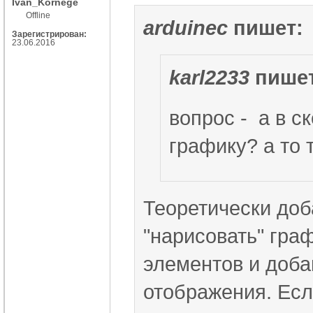
Ivan_Kornege
Offline
arduinec
пишет:
Зарегистрирован:
23.06.2016
karl2233
пишет
вопрос - а в с
графику? а то т
Теоретически доб
"нарисовать" гра
элементов и доба
отображения. Есл