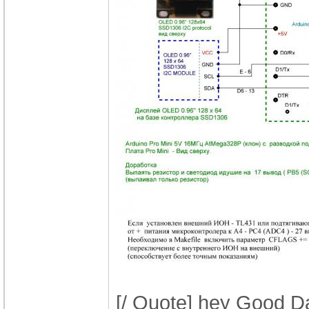
[/ Quote] hey Good Da