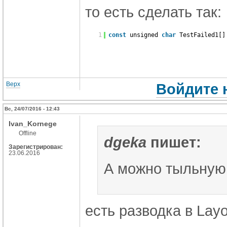
то есть сделать так:
1
const
unsigned
char
TestFailed1[
Верх
Войдите 
Вс, 24/07/2016 - 12:43
Ivan_Kornege
Offline
dgeka
пишет:
Зарегистрирован:
23.06.2016
А можно тыльную 
есть разводка в Lay