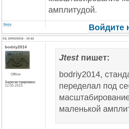
амплитудой.
Верх
Войдите 
Сб, 20/02/2016 - 15:42
bodriy2014
Jtest
пишет:
bodriy2014, стан
Offline
Зарегистрирован:
переделал под се
12.05.2015
масштабирование 
маленькой ампли