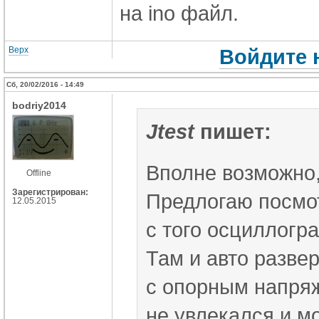
на ino файл.
Верх
Войдите 
Сб, 20/02/2016 - 14:49
bodriy2014
Jtest
пишет:
Вполне возможно,
Offline
Зарегистрирован:
Предлогаю посмот
12.05.2015
с того осциллогр
Там и авто развер
с опорным напря
не увлекался и м